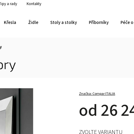
Tipy a rady
Kontakty
Křesla
Židle
Stoly a stolky
Příborníky
Péče o 
y
ory
Značka:
Compar ITALIA
od
26 2
ZVOLTE VARIANTU