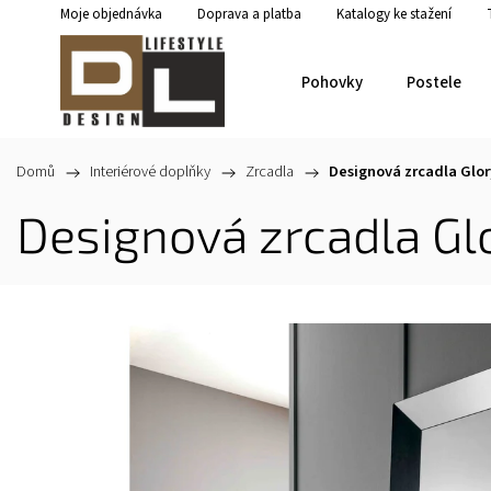
Moje objednávka
Doprava a platba
Katalogy ke stažení
Pohovky
Postele
Domů
/
Interiérové doplňky
/
Zrcadla
/
Designová zrcadla Glor
Designová zrcadla Gl