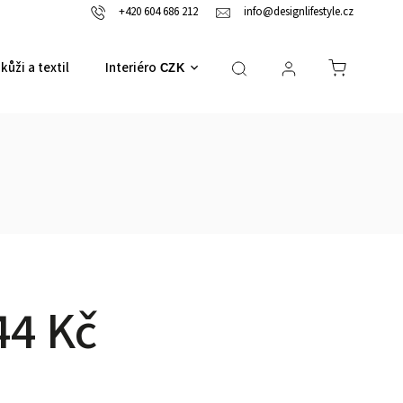
+420 604 686 212
info@designlifestyle.cz
kůži a textil
Interiérové doplňky
CZK
44 Kč