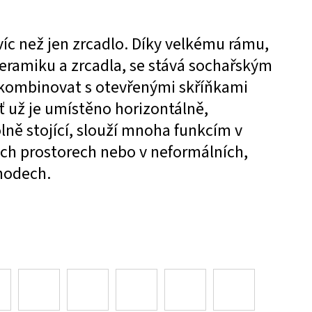
íc než jen zrcadlo. Díky velkému rámu,
eramiku a zrcadla, se stává sochařským
 kombinovat s otevřenými skříňkami
ť už je umístěno horizontálně,
lně stojící, slouží mnoha funkcím v
h prostorech nebo v neformálních,
hodech.