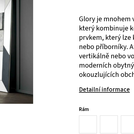
Glory je mnohem v
který kombinuje k
prvkem, který lze
nebo příborníky. A
vertikálně nebo vo
moderních obytnýc
okouzlujících obc
Detailní informace
Rám