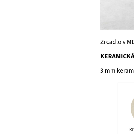
Zrcadlo v M
KERAMICKÁ
3 mm keram