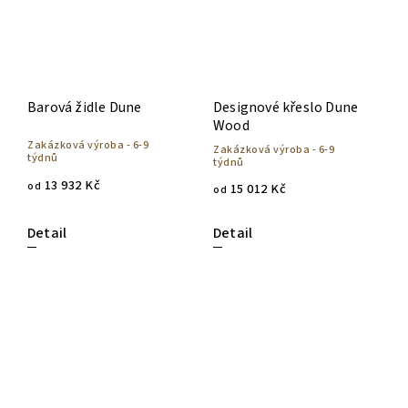
Barová židle Dune
Designové křeslo Dune
Wood
Zakázková výroba - 6-9
Zakázková výroba - 6-9
týdnů
týdnů
13 932 Kč
od
15 012 Kč
od
Detail
Detail