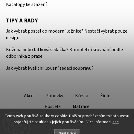
Katalogy ke stažení
TIPY A RADY
Jak vybrat postel do moderní ložnice? Nestačí vybrat pouze
design
Kožená nebo látková sedačka? Kompletní srovnání podle
odborníka z praxe
Jak vybrat kvalitní luxusní sedací soupravu?
Akce
Pohovky
Křesla
Židle
Postele
Matrace
Tento web používá soubory cookie. Dalším procházením tohoto webu
vyjadřujete souhlas s jejich používáním.. Více informací
zde
.
Nastavení