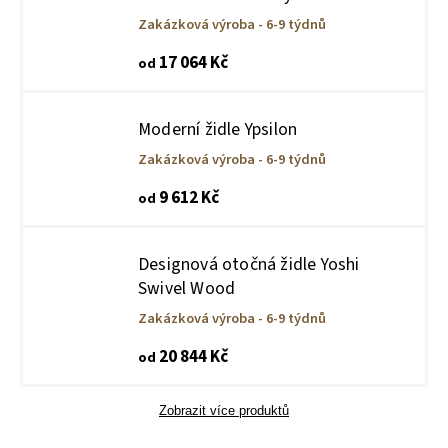
barové stoličky
, které doplňují prostor o
Zakázková výroba - 6-9 týdnů
další úroveň variability. Každý model pracuje
17 064 Kč
od
s proporcí, tvarem a materiálem tak, aby
působil lehce, ale zároveň měl výraz.
Moderní židle Ypsilon
Zakázková výroba - 6-9 týdnů
9 612 Kč
od
Designová otočná židle Yoshi
Swivel Wood
Zakázková výroba - 6-9 týdnů
20 844 Kč
od
Zobrazit více produktů