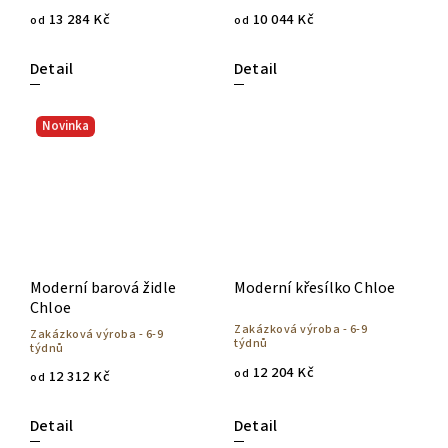
13 284 Kč
10 044 Kč
od
od
Detail
Detail
Novinka
Moderní barová židle
Moderní křesílko Chloe
Chloe
Zakázková výroba - 6-9
Zakázková výroba - 6-9
týdnů
týdnů
12 204 Kč
od
12 312 Kč
od
Detail
Detail