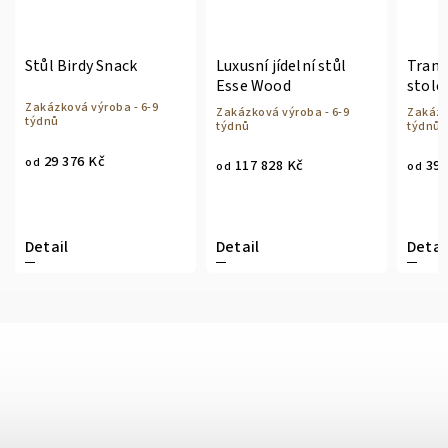
Stůl Birdy Snack
Luxusní jídelní stůl
Trans
Esse Wood
stole
Zakázková výroba - 6-9
Zakázková výroba - 6-9
Zakázk
týdnů
týdnů
týdnů
29 376 Kč
od
117 828 Kč
39 
od
od
Detail
Detail
Detai