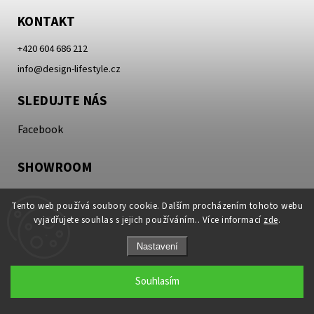
KONTAKT
+420 604 686 212
info@design-lifestyle.cz
SLEDUJTE NÁS
Facebook
SHOWROOM
Provozní doba dle telefonické domluvy.
Tento web používá soubory cookie. Dalším procházením tohoto webu
(pondělí až neděle 8.00-21.00 hod)
vyjadřujete souhlas s jejich používáním.. Více informací
zde
.
Hlavní 38
Nastavení
739 11 Frýdlant nad Ostravicí
(Areál Avanz)
Souhlasím
INFORMACE PRO VÁS