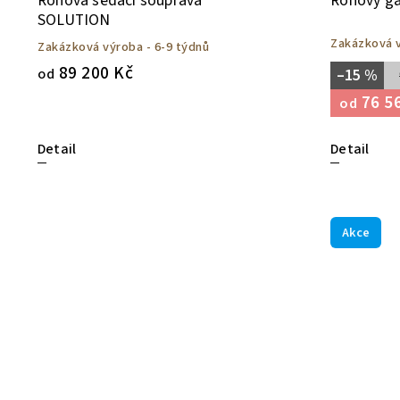
Rohová sedací souprava
Rohový g
SOLUTION
Zakázková v
Zakázková výroba - 6-9 týdnů
89 200 Kč
od
–15 %
76 5
od
Detail
Detail
Akce