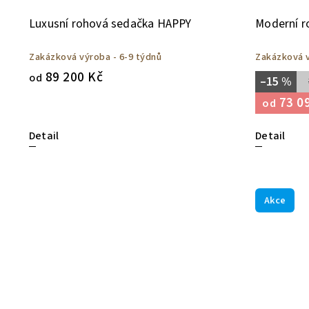
Luxusní rohová sedačka HAPPY
Moderní r
Zakázková výroba - 6-9 týdnů
Zakázková v
89 200 Kč
od
–15 %
73 0
od
Detail
Detail
Akce