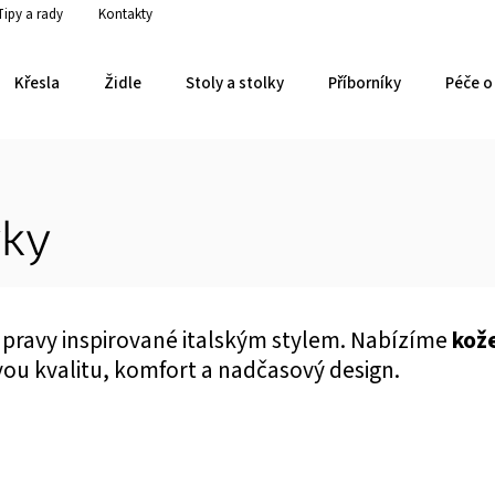
Tipy a rady
Kontakty
Křesla
Židle
Stoly a stolky
Příborníky
Péče o 
vky
upravy inspirované italským stylem. Nabízíme
kož
ovou kvalitu, komfort a nadčasový design.