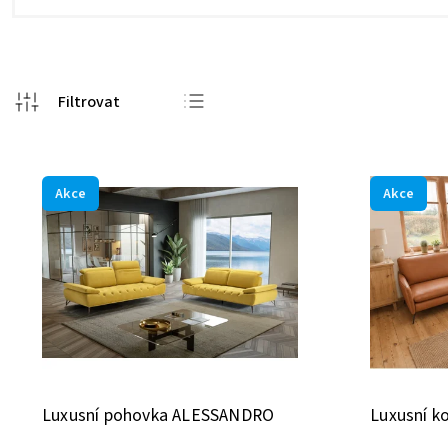
Doporučujeme
Nejlevnější
Akce
Akce
Nejdražší
Nejprodávanější
Abecedně
Luxusní pohovka ALESSANDRO
Luxusní k