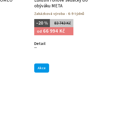
 ROMEO
Luxusní rohové sedačky do
obýváku META
Zakázková výroba - 6-9 týdnů
–20 %
83 743 Kč
66 994 Kč
od
Detail
Akce