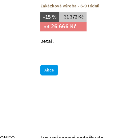
Zakázková výroba - 6-9 týdnů
–15 %
31 372 Kč
26 666 Kč
od
Detail
Akce