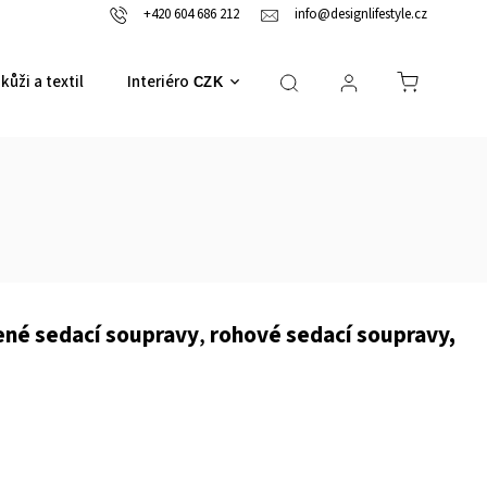
+420 604 686 212
info@designlifestyle.cz
kůži a textil
Interiérové doplňky
CZK
ené sedací soupravy
,
rohové sedací soupravy,