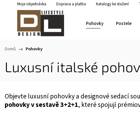
Moje objednávka
Doprava a platba
Katalogy ke stažení
Pohovky
Postele
Domů
/
Pohovky
Luxusní italské poho
Objevte luxusní pohovky a designové sedací so
pohovky v sestavě 3+2+1
, které spojují prémi