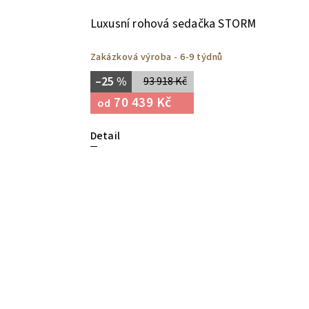
Luxusní rohová sedačka STORM
Zakázková výroba - 6-9 týdnů
–25 %
93 918 Kč
70 439 Kč
od
Detail