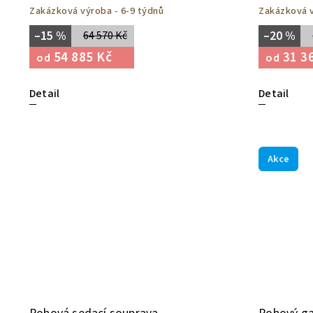
Zakázková výroba - 6-9 týdnů
Zakázková v
–15 %
–20 %
64 570 Kč
54 885 Kč
31 3
od
od
Detail
Detail
Akce