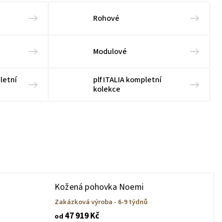
Rohové
Modulové
letní
plf ITALIA kompletní
kolekce
Kožená pohovka Noemi
Zakázková výroba - 6-9 týdnů
47 919 Kč
od