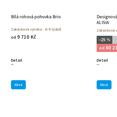
Bílá rohová pohovka Brio
Designová
ALISIA
Zakázková výroba - 6-9 týdnů
Zakázková v
9 710 Kč
od
–25 %
60 2
od
Detail
Detail
Akce
Akce