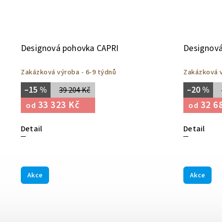
Designová pohovka CAPRI
Designov
Zakázková výroba - 6-9 týdnů
Zakázková v
–15 %
–20 %
39 204 Kč
33 323 Kč
32 6
od
od
Detail
Detail
Akce
Akce