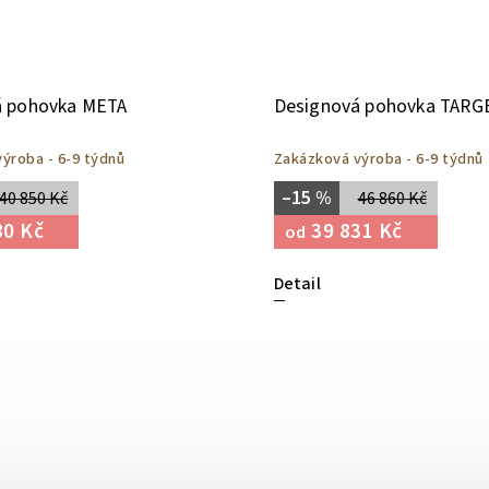
á pohovka META
Designová pohovka TARG
ýroba - 6-9 týdnů
Zakázková výroba - 6-9 týdnů
–15 %
40 850 Kč
46 860 Kč
80 Kč
39 831 Kč
od
Detail