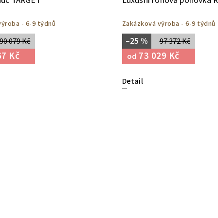
auč TARGET
Luxusní rohová pohovka
ýroba - 6-9 týdnů
Zakázková výroba - 6-9 týdnů
–25 %
90 079 Kč
97 372 Kč
67 Kč
73 029 Kč
od
Detail