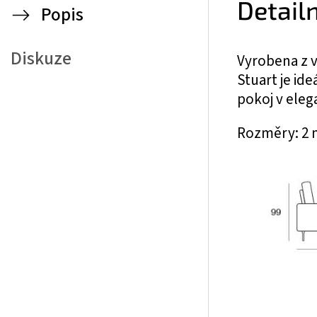
Detail
Popis
Diskuze
Vyrobena z v
Stuart je id
pokoj v eleg
Rozměry: 2 m