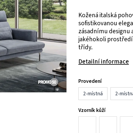
Kožená italská pohov
sofistikovanou eleg
zásadnímu designu a
jakéhokoli prostředí
třídy.
Detailní informace
Provedení
2-místná
2-místn
Vzorník kůží