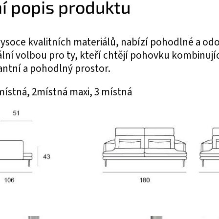
ní popis produktu
ysoce kvalitních materiálů, nabízí pohodlné a odo
eální volbou pro ty, kteří chtějí pohovku kombinují
antní a pohodlný prostor.
ístná, 2místná maxi, 3 místná