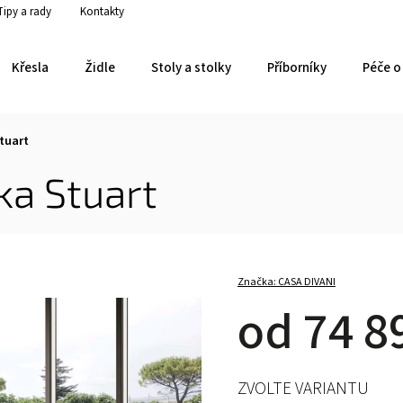
Tipy a rady
Kontakty
Křesla
Židle
Stoly a stolky
Příborníky
Péče o 
tuart
ka Stuart
Značka:
CASA DIVANI
od
74 8
ZVOLTE VARIANTU