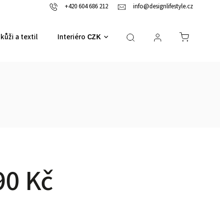
+420 604 686 212
info@designlifestyle.cz
kůži a textil
Interiérové doplňky
CZK
90 Kč