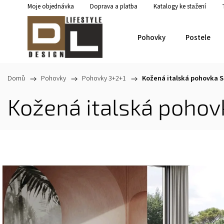
Moje objednávka
Doprava a platba
Katalogy ke stažení
Pohovky
Postele
Domů
/
Pohovky
/
Pohovky 3+2+1
/
Kožená italská pohovka S
Kožená italská pohov