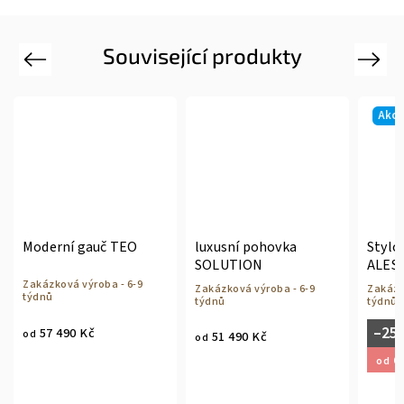
Související produkty
Previous
Next
Akce
Moderní gauč TEO
luxusní pohovka
Stylo
SOLUTION
ALES
Zakázková výroba - 6-9
Zakázková výroba - 6-9
Zakázk
týdnů
týdnů
týdnů
–25
57 490 Kč
od
51 490 Kč
od
61
od