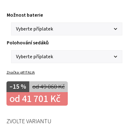
Možnost baterie
Polohování sedáků
Značka:
plf ITALIA
–15 %
od 49 060 Kč
od
41 701 Kč
ZVOLTE VARIANTU