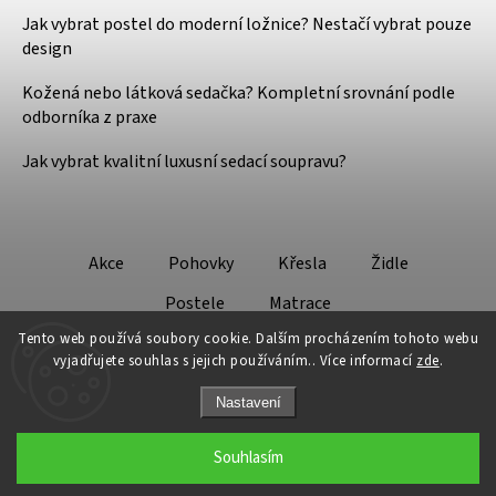
Jak vybrat postel do moderní ložnice? Nestačí vybrat pouze
design
Kožená nebo látková sedačka? Kompletní srovnání podle
odborníka z praxe
Jak vybrat kvalitní luxusní sedací soupravu?
Akce
Pohovky
Křesla
Židle
Postele
Matrace
Tento web používá soubory cookie. Dalším procházením tohoto webu
vyjadřujete souhlas s jejich používáním.. Více informací
zde
.
Nastavení
Copyright 2026
Design - Lifestyle
. Všechna práva vyhrazena.
Souhlasím
Grafický návrh vytvořil a nakódoval
Shoptak.cz