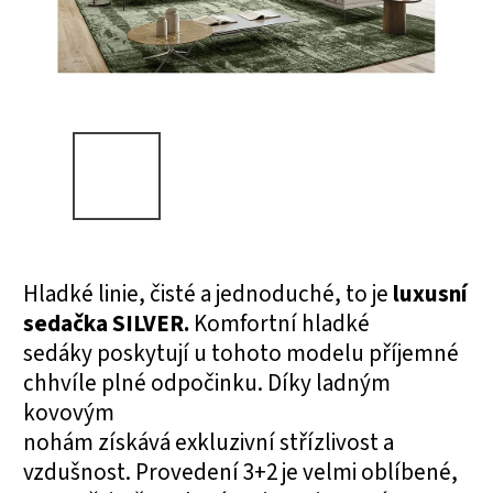
Hladké
linie
,
čisté a jednoduché
, t
o je
luxusní
sedačka SILVER.
Komfortní
hladké
sedáky
poskytují
u
tohoto modelu
příjemn
é
chhvíle plné odpočinku
. Díky ladným
kovovým
nohám
získává
exkluzivní
střízlivost
a
vzdušnost. Provedení 3+2 je velmi oblíbené,