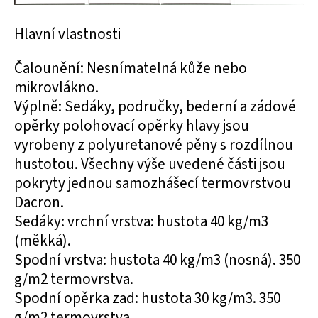
Hlavní vlastnosti
Čalounění: Nesnímatelná kůže nebo
mikrovlákno.
Výplně: Sedáky, područky, bederní a zádové
opěrky polohovací opěrky hlavy jsou
vyrobeny z polyuretanové pěny s rozdílnou
hustotou. Všechny výše uvedené části jsou
pokryty jednou samozhášecí termovrstvou
Dacron.
Sedáky: vrchní vrstva: hustota 40 kg/m3
(měkká).
Spodní vrstva: hustota 40 kg/m3 (nosná). 350
g/m2 termovrstva.
Spodní opěrka zad: hustota 30 kg/m3. 350
g/m2 termovrstva.