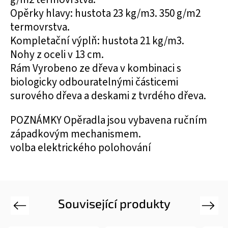
Opěrky hlavy: hustota 23 kg/m3. 350 g/m2
termovrstva.
Kompletační výplň: hustota 21 kg/m3.
Nohy z oceli v 13 cm.
Rám Vyrobeno ze dřeva v kombinaci s
biologicky odbouratelnými částicemi
surového dřeva a deskami z tvrdého dřeva.
POZNÁMKY Opěradla jsou vybavena ručním
západkovým mechanismem.
volba elektrického polohování
Související produkty
Previous
Next