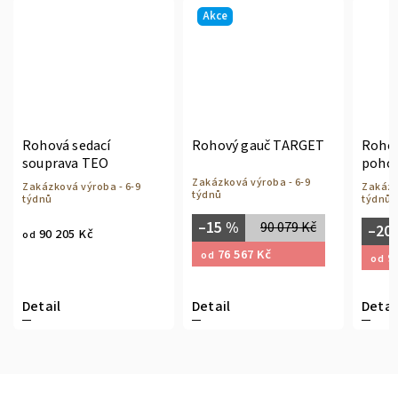
Akce
í
Rohový gauč TARGET
Rohová kožená
O
pohovka DONATELLO
Zakázková výroba - 6-9
a - 6-9
Zakázková výroba - 6-9
týdnů
týdnů
–15 %
90 079 Kč
–20 %
113 740 Kč
76 567 Kč
od
90 992 Kč
od
Detail
Detail