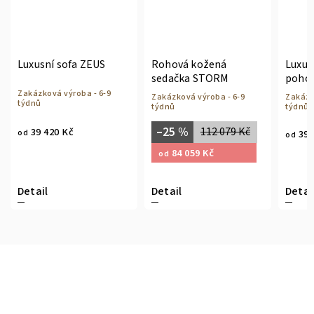
US
Rohová kožená
Luxusní italská
sedačka STORM
pohovka PACIFICO
 6-9
Zakázková výroba - 6-9
Zakázková výroba - 6-9
týdnů
týdnů
–25 %
112 079 Kč
39 420 Kč
od
84 059 Kč
od
Detail
Detail