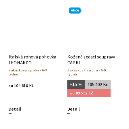
Akce
Italská rohová pohovka
Kožené sedací soupravy
LEONARDO
CAPRI
Zakázková výroba - 6-9
Zakázková výroba - 6-9
týdnů
týdnů
–15 %
105 402 Kč
104 610 Kč
od
89 592 Kč
od
Detail
Detail