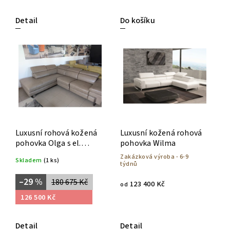
Detail
Do košíku
Luxusní rohová kožená
Luxusní kožená rohová
pohovka Olga s el.
pohovka Wilma
polohováním
Zakázková výroba - 6-9
Skladem
(1 ks)
týdnů
–29 %
180 675 Kč
123 400 Kč
od
126 500 Kč
Detail
Detail