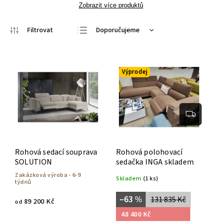
Zobrazit více produktů
Doporučujeme
Nejlevnější
Nejdražší
Výprodej
Nejprodávanější
Abecedně
Rohová sedací souprava
Rohová polohovací
SOLUTION
sedačka INGA skladem
Zakázková výroba - 6-9
Skladem
(1 ks)
týdnů
–63 %
131 835 Kč
89 200 Kč
od
48 400 Kč