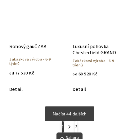
Rohový gauč ZAK
Luxusní pohovka
Chesterfield GRAND
Zakázková výroba - 6-9
Zakázková výroba - 6-9
týdnů
týdnů
77 530 Kč
od
68 520 Kč
od
Detail
Detail
Načíst 44 dalších
1
2
Nahoru