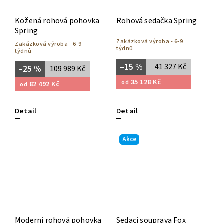
Kožená rohová pohovka
Rohová sedačka Spring
Spring
Zakázková výroba - 6-9
Zakázková výroba - 6-9
týdnů
týdnů
–15 %
41 327 Kč
–25 %
109 989 Kč
35 128 Kč
od
82 492 Kč
od
Detail
Detail
Akce
Moderní rohová pohovka
Sedací souprava Fox