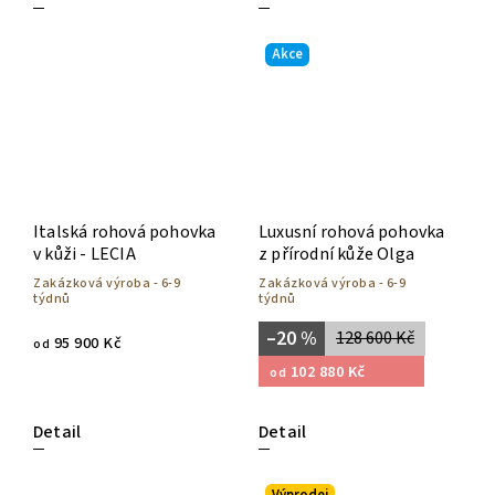
Akce
Italská rohová pohovka
Luxusní rohová pohovka
v kůži - LECIA
z přírodní kůže Olga
Zakázková výroba - 6-9
Zakázková výroba - 6-9
týdnů
týdnů
–20 %
128 600 Kč
95 900 Kč
od
102 880 Kč
od
Detail
Detail