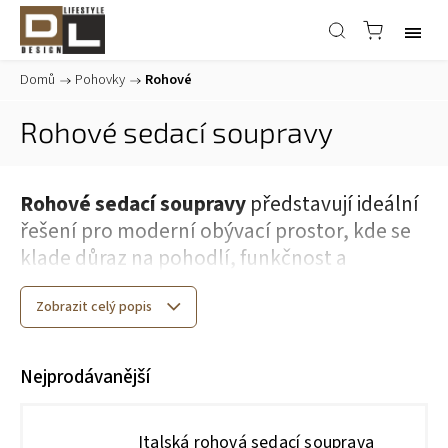
Domů
/
Pohovky
/
Rohové
Rohové sedací soupravy
Rohové sedací soupravy
představují ideální
řešení pro moderní obývací prostor, kde se
klade důraz na pohodlí, funkčnost a
estetiku.
Zobrazit celý popis
V nabídce najdete
luxusní rohové sedačky
v
různých provedeních – od elegantních
Nejprodávanější
kožených variant až po praktické
rozkládací
sedačky
vhodné pro každodenní použití.
Italská rohová sedací souprava