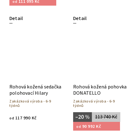
111 095 Kč
od
Detail
Detail
Rohová kožená sedačka
Rohová kožená pohovka
polohovací Hilary
DONATELLO
Zakázková výroba - 6-9
Zakázková výroba - 6-9
týdnů
týdnů
–20 %
113 740 Kč
117 990 Kč
od
90 992 Kč
od