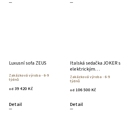
Luxusní sofa ZEUS
Italská sedačka JOKER s
elektrickým
polohováním
Zakázková výroba - 6-9
Zakázková výroba - 6-9
týdnů
týdnů
39 420 Kč
od
106 500 Kč
od
Detail
Detail