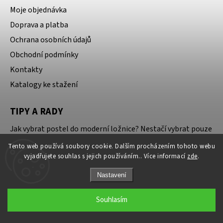
Moje objednávka
Doprava a platba
Ochrana osobních údajů
Obchodní podmínky
Kontakty
Katalogy ke stažení
TIPY A RADY
Jak vybrat postel do moderní ložnice? Nestačí vybrat pouze
design
Tento web používá soubory cookie. Dalším procházením tohoto webu
vyjadřujete souhlas s jejich používáním.. Více informací
zde
.
Kožená nebo látková sedačka? Kompletní srovnání podle
odborníka z praxe
Nastavení
Jak vybrat kvalitní luxusní sedací soupravu?
Souhlasím