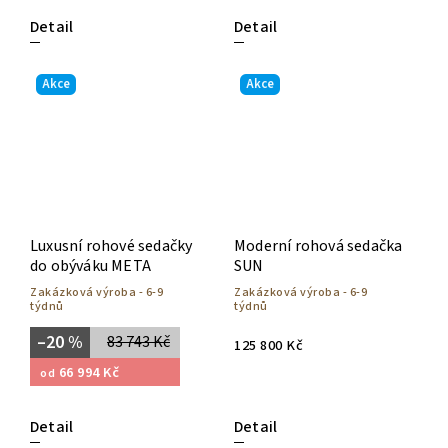
Detail
Detail
Akce
Akce
Luxusní rohové sedačky
Moderní rohová sedačka
do obýváku META
SUN
Zakázková výroba - 6-9
Zakázková výroba - 6-9
týdnů
týdnů
–20 %
83 743 Kč
125 800 Kč
66 994 Kč
od
Detail
Detail