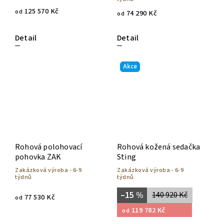
125 570 Kč
od
74 290 Kč
od
Detail
Detail
Akce
Rohová polohovací
Rohová kožená sedačka
pohovka ZAK
Sting
Zakázková výroba - 6-9
Zakázková výroba - 6-9
týdnů
týdnů
–15 %
140 920 Kč
77 530 Kč
od
119 782 Kč
od