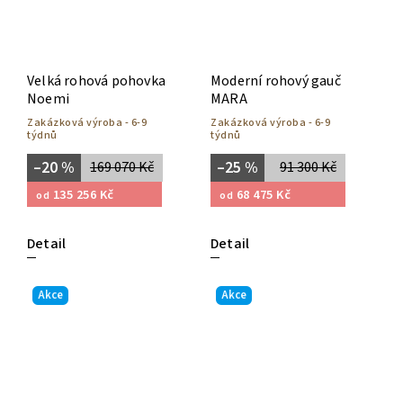
Velká rohová pohovka
Moderní rohový gauč
Noemi
MARA
Zakázková výroba - 6-9
Zakázková výroba - 6-9
týdnů
týdnů
–20 %
–25 %
169 070 Kč
91 300 Kč
135 256 Kč
68 475 Kč
od
od
Detail
Detail
Akce
Akce