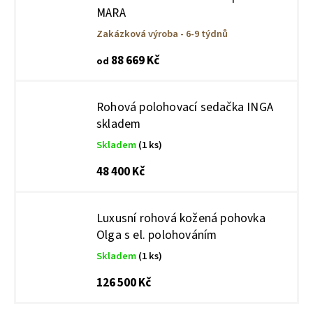
MARA
Zakázková výroba - 6-9 týdnů
88 669 Kč
od
Rohová polohovací sedačka INGA
skladem
Skladem
(1 ks)
48 400 Kč
Oblíbenou volbou jsou také
modulové
Luxusní rohová kožená pohovka
Olga s el. polohováním
pohovky
, ze kterých lze snadno vytvořit
rohovou sestavu přesně podle vašich potřeb.
Skladem
(1 ks)
126 500 Kč