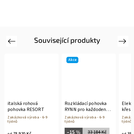
Související produkty
Previous
Next
Akce
hová
Rozkládací pohovka
Elektrické relaxační
RESORT
RYNN pro každodenní
křeslo Brown
spaní
roba - 6-9
Zakázková výroba - 6-9
Zakázková výroba - 6-9
týdnů
týdnů
–15 %
33 184 Kč
č
38 390 Kč
od