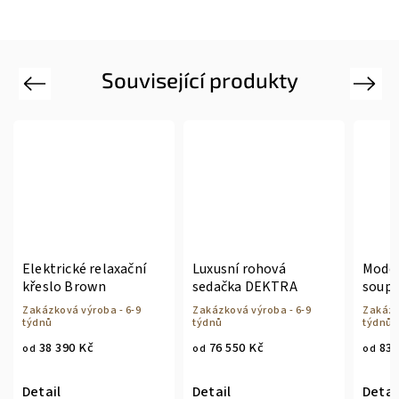
Související produkty
Previous
Next
Elektrické relaxační
Luxusní rohová
Moder
křeslo Brown
sedačka DEKTRA
soup
Zakázková výroba - 6-9
Zakázková výroba - 6-9
Zakázk
týdnů
týdnů
týdnů
38 390 Kč
76 550 Kč
83 
od
od
od
Detail
Detail
Detai