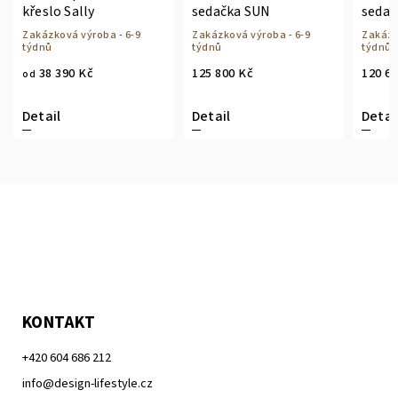
křeslo Sally
sedačka SUN
sedač
Zakázková výroba - 6-9
Zakázková výroba - 6-9
Zakázk
týdnů
týdnů
týdnů
38 390 Kč
125 800 Kč
120 6
od
Detail
Detail
Detai
KONTAKT
+420 604 686 212
info@design-lifestyle.cz