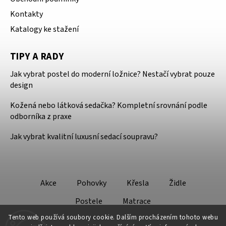
Kontakty
Katalogy ke stažení
TIPY A RADY
Jak vybrat postel do moderní ložnice? Nestačí vybrat pouze
design
Kožená nebo látková sedačka? Kompletní srovnání podle
odborníka z praxe
Jak vybrat kvalitní luxusní sedací soupravu?
Akce
Pohovky
Křesla
Židle
Postele
Matrace
Tento web používá soubory cookie. Dalším procházením tohoto webu