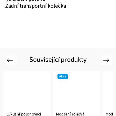
Zadní transportní kolečka
Související produkty
Previous
Next
Akce
Luxusní polohovací
Moderní rohová
Moder