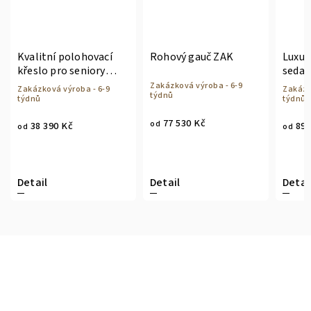
Kvalitní polohovací
Rohový gauč ZAK
Luxus
křeslo pro seniory
sedač
Charlie
Zakázková výroba - 6-9
Zakázková výroba - 6-9
Zakázk
týdnů
týdnů
týdnů
77 530 Kč
od
38 390 Kč
89 
od
od
Detail
Detail
Detai