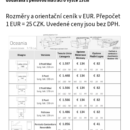
dodávána s pěnovou matrací o výšce 13cm
Rozměry a orientační ceník v EUR. Přepočet
1 EUR = 25 CZK. Uvedené ceny jsou bez DPH.