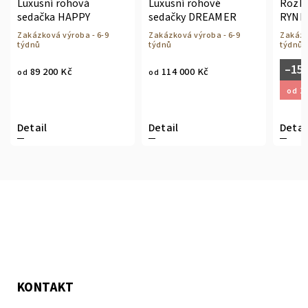
Luxusní rohová
Luxusní rohové
Rozkl
sedačka HAPPY
sedačky DREAMER
RYNN 
spaní
Zakázková výroba - 6-9
Zakázková výroba - 6-9
Zakázk
týdnů
týdnů
týdnů
–15
89 200 Kč
114 000 Kč
od
od
28
od
Detail
Detail
Detai
KONTAKT