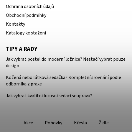
Ochrana osobních údajů
Obchodní podmínky
Kontakty
Katalogy ke stažení
TIPY A RADY
Jak vybrat postel do moderní ložnice? Nestačí vybrat pouze
design
Kožená nebo látková sedačka? Kompletní srovnání podle
odborníka z praxe
Jak vybrat kvalitní luxusní sedací soupravu?
Akce
Pohovky
Křesla
Židle