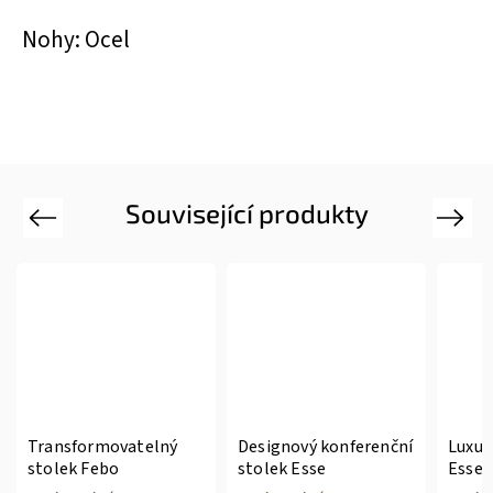
Nohy: Ocel
Související produkty
Previous
Next
Transformovatelný
Designový konferenční
Luxus
stolek Febo
stolek Esse
Esse