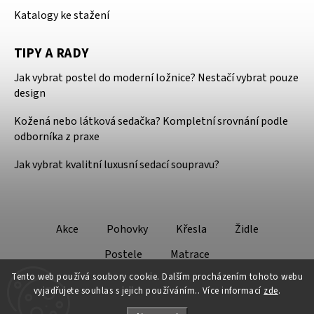
Katalogy ke stažení
TIPY A RADY
Jak vybrat postel do moderní ložnice? Nestačí vybrat pouze
design
Kožená nebo látková sedačka? Kompletní srovnání podle
odborníka z praxe
Jak vybrat kvalitní luxusní sedací soupravu?
Akce
Pohovky
Křesla
Židle
Postele
Matrace
Tento web používá soubory cookie. Dalším procházením tohoto webu
vyjadřujete souhlas s jejich používáním.. Více informací
zde
.