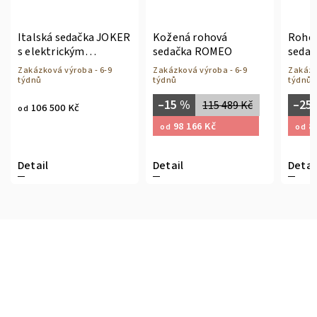
Italská sedačka JOKER
Kožená rohová
Roho
s elektrickým
sedačka ROMEO
seda
polohováním
Zakázková výroba - 6-9
Zakázková výroba - 6-9
Zakázk
týdnů
týdnů
týdnů
–15 %
–25
115 489 Kč
106 500 Kč
od
98 166 Kč
84
od
od
Detail
Detail
Detai