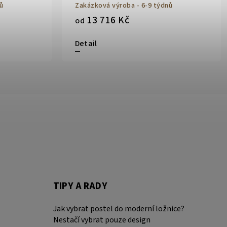
ů
Zakázková výroba - 6-9 týdnů
13 716 Kč
od
Detail
TIPY A RADY
Jak vybrat postel do moderní ložnice?
Nestačí vybrat pouze design