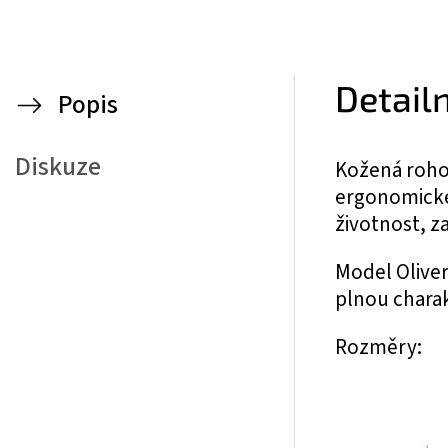
Detail
Popis
Diskuze
Kožená rohov
ergonomické
životnost, z
Model Oliver
plnou chara
Rozměry: