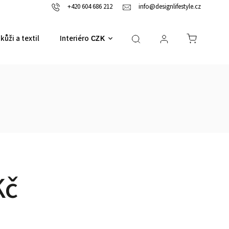
+420 604 686 212
info@designlifestyle.cz
kůži a textil
Interiérové doplňky
CZK
Kč