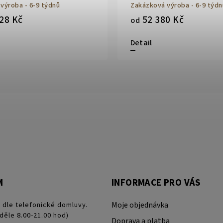
výroba - 6-9 týdnů
Zakázková výroba - 6-9 týdn
28 Kč
52 380 Kč
od
Detail
M
INFORMACE PRO VÁS
 dle telefonické domluvy.
Moje objednávka
děle 8.00-21.00 hod)
Doprava a platba