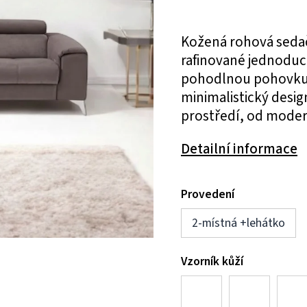
Kožená rohová sedač
rafinované jednoduch
pohodlnou pohovku b
minimalistický desig
prostředí, od modern
Detailní informace
Provedení
2-místná +lehátko
Vzorník kůží