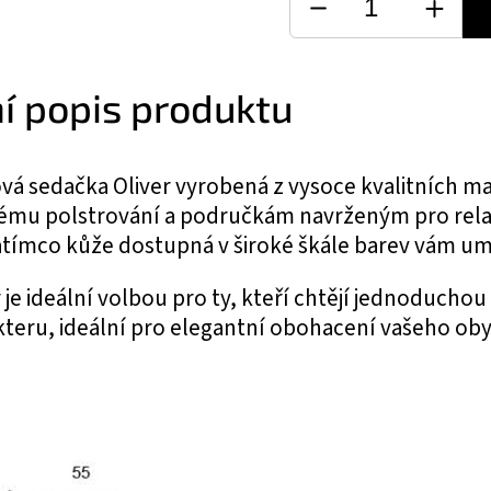
ní popis produktu
á sedačka Oliver vyrobená z vysoce kvalitních mat
mu polstrování a područkám navrženým pro relax
atímco kůže dostupná v široké škále barev vám umož
 je ideální volbou pro ty, kteří chtějí jednoduc
kteru, ideální pro elegantní obohacení vašeho ob