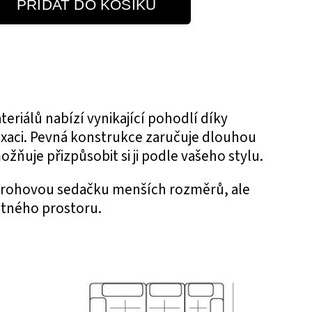
PŘIDAT DO KOŠÍKU
eriálů nabízí vynikající pohodlí díky
aci. Pevná konstrukce zaručuje dlouhou
ňuje přizpůsobit si ji podle vašeho stylu.
hou rohovou sedačku menších rozměrů, ale
ytného prostoru.