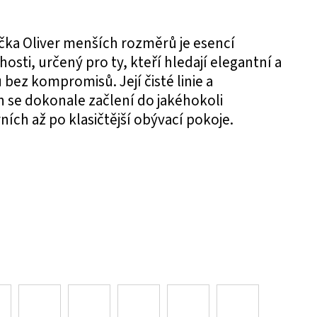
ka Oliver menších rozměrů je esencí
osti, určený pro ty, kteří hledají elegantní a
ez kompromisů. Její čisté linie a
n se dokonale začlení do jakéhokoli
ích až po klasičtější obývací pokoje.