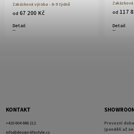
Zakázková 
Zakázková výroba - 6-9 týdnů
117 8
67 200 Kč
od
od
Detail
Detail
KONTAKT
SHOWROO
+420 604 686 212
Provozní doba
(pondělí až ne
info@design-lifestyle.cz