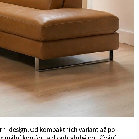
erní design. Od kompaktních variant až po
aximální komfort a dlouhodobé používání.