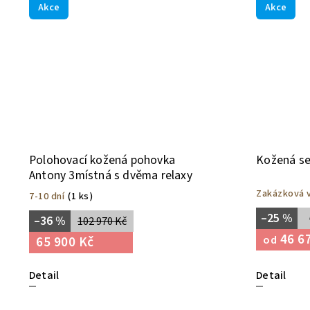
Akce
Akce
Polohovací kožená pohovka
Kožená se
Antony 3místná s dvěma relaxy
Zakázková v
7-10 dní
(1 ks)
–25 %
–36 %
102 970 Kč
46 6
65 900 Kč
od
Detail
Detail