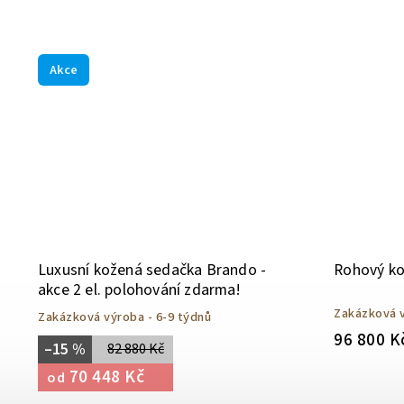
Akce
Luxusní kožená sedačka Brando -
Rohový k
akce 2 el. polohování zdarma!
Zakázková v
Zakázková výroba - 6-9 týdnů
96 800 K
–15 %
82 880 Kč
70 448 Kč
od