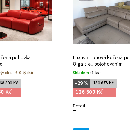
ožená pohovka
Luxusní rohová kožená p
lo
Olga s el. polohováním
ýroba - 6-9 týdnů
Skladem
(1 ks)
–29 %
68 800 Kč
180 675 Kč
80 Kč
126 500 Kč
Detail