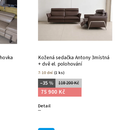
ohovka
Kožená sedačka Antony 3místná
+ dvě el. polohování
7-10 dní
(1 ks)
–35 %
118 200 Kč
75 900 Kč
Detail