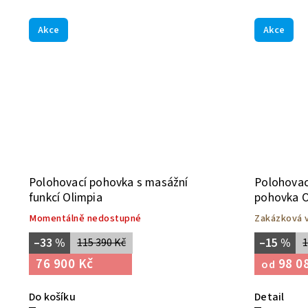
Akce
Akce
Polohovací pohovka s masážní
Polohovac
funkcí Olimpia
pohovka O
Momentálně nedostupné
Zakázková v
–33 %
–15 %
115 390 Kč
1
76 900 Kč
98 0
od
Do košíku
Detail