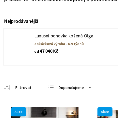
Nejprodávanější
Luxusní pohovka kožená Olga
Zakázková výroba - 6-9 týdnů
47 040 Kč
od
Doporučujeme
Nejlevnější
Nejdražší
Akce
Akce
Nejprodávanější