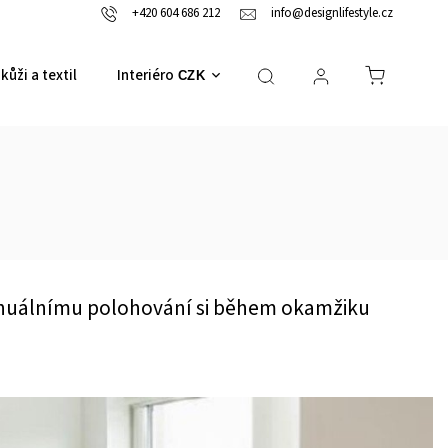
+420 604 686 212
info@designlifestyle.cz
kůži a textil
Interiérové doplňky
CZK
manuálnímu polohování si během okamžiku