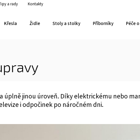
Tipy a rady
Kontakty
Křesla
Židle
Stoly a stolky
Příborníky
Péče o 
upravy
na úplně jinou úroveň. Díky elektrickému nebo 
 televize i odpočinek po náročném dni.