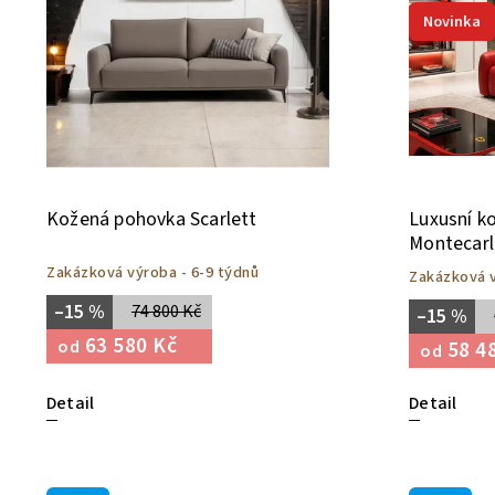
Abecedně
Novinka
Kožená pohovka Scarlett
Luxusní k
Montecar
Zakázková výroba - 6-9 týdnů
Zakázková v
–15 %
74 800 Kč
–15 %
63 580 Kč
od
58 4
od
Detail
Detail