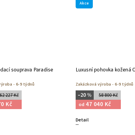
Akce
dací souprava Paradise
Luxusní pohovka kožená 
ýroba - 6-9 týdnů
Zakázková výroba - 6-9 týdnů
–20 %
62 227 Kč
58 800 Kč
70 Kč
47 040 Kč
od
Detail