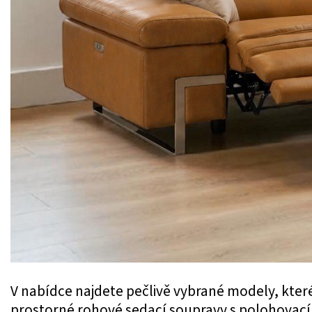
V nabídce najdete pečlivě vybrané modely, kter
prostorné rohové sedací soupravy s polohovací