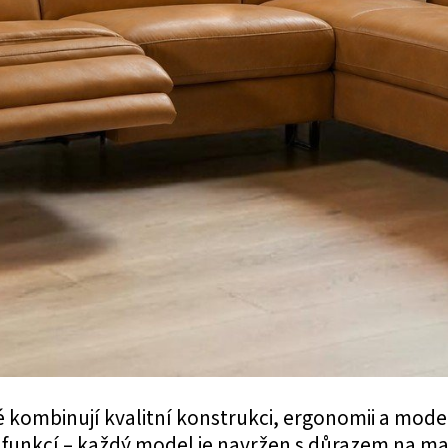
é kombinují kvalitní konstrukci, ergonomii a mod
 funkcí – každý model je navržen s důrazem na m