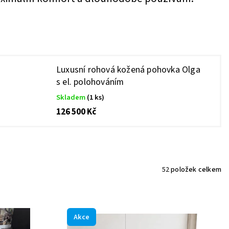
Luxusní rohová kožená pohovka Olga
s el. polohováním
Skladem
(1 ks)
126 500 Kč
52
položek celkem
Akce