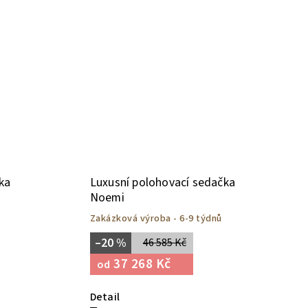
ka
Luxusní polohovací sedačka
Noemi
Zakázková výroba - 6-9 týdnů
–20 %
46 585 Kč
37 268 Kč
od
Detail