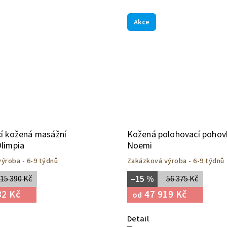
Akce
í kožená masážní
Kožená polohovací pohov
limpia
Noemi
ýroba - 6-9 týdnů
Zakázková výroba - 6-9 týdnů
–15 %
15 390 Kč
56 375 Kč
82 Kč
47 919 Kč
od
Detail