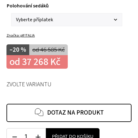
Polohování sedáků
Značka:
plf ITALIA
–20 %
od 46 585 Kč
od
37 268 Kč
ZVOLTE VARIANTU
DOTAZ NA PRODUKT
PŘIDAT DO KOŠÍKU