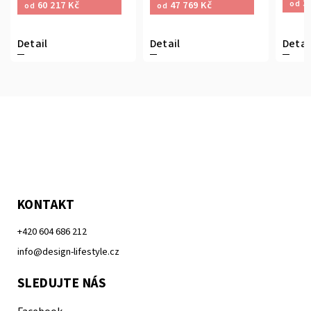
32
od
60 217 Kč
47 769 Kč
od
od
Detail
Detail
Detai
KONTAKT
+420 604 686 212
info@design-lifestyle.cz
SLEDUJTE NÁS