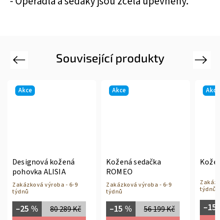
- Opěradla a sedáky jsou zcela upevněny.
Související produkty
Previous
Next
Akce
Akce
Akce
Designová kožená
Kožená sedačka
Kožen
pohovka ALISIA
ROMEO
Zakázk
Zakázková výroba - 6-9
Zakázková výroba - 6-9
týdnů
týdnů
týdnů
–15
–25 %
–15 %
80 289 Kč
56 199 Kč