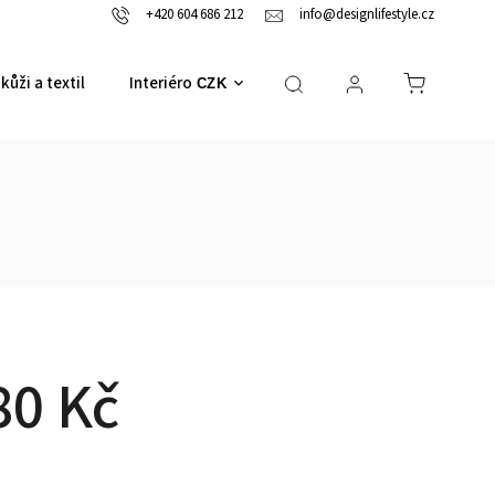
+420 604 686 212
info@designlifestyle.cz
kůži a textil
Interiérové doplňky
CZK
80 Kč