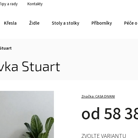
Tipy a rady
Kontakty
Křesla
Židle
Stoly a stolky
Příborníky
Péče o 
Stuart
vka Stuart
Značka:
CASA DIVANI
od
58 3
ZVOLTE VARIANTU