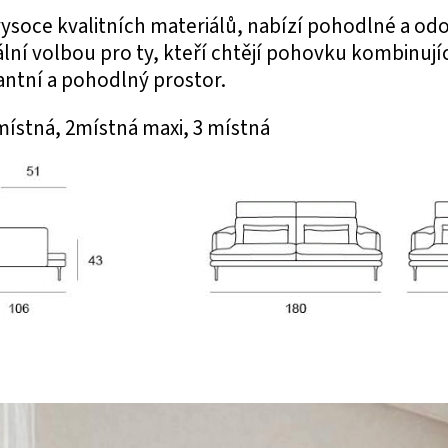
ysoce kvalitních materiálů, nabízí pohodlné a odo
eální volbou pro ty, kteří chtějí pohovku kombinují
antní a pohodlný prostor.
ístná, 2místná maxi, 3 místná