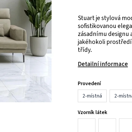
Stuart je stylová m
sofistikovanou eleg
zásadnímu designu a
jakéhokoli prostředí
třídy.
Detailní informace
Provedení
2-místná
2-místn
Vzorník látek