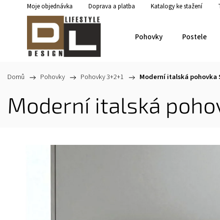
Moje objednávka
Doprava a platba
Katalogy ke stažení
Pohovky
Postele
Domů
/
Pohovky
/
Pohovky 3+2+1
/
Moderní italská pohovka 
Moderní italská poho