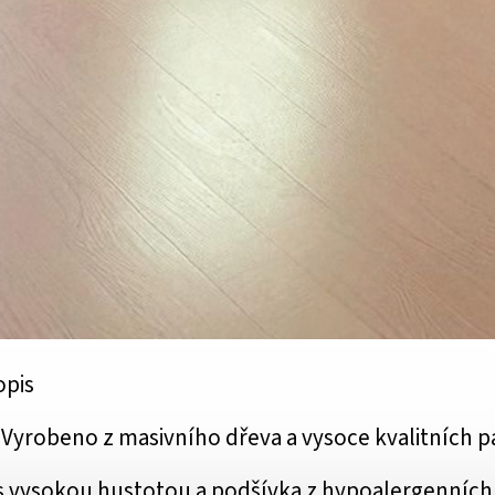
opis
Vyrobeno z masivního dřeva a vysoce kvalitních pa
s vysokou hustotou a podšívka z hypoalergenních 