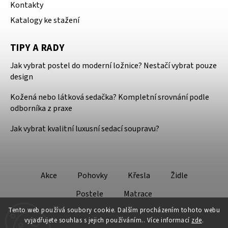
Kontakty
Katalogy ke stažení
TIPY A RADY
Jak vybrat postel do moderní ložnice? Nestačí vybrat pouze
design
Kožená nebo látková sedačka? Kompletní srovnání podle
odborníka z praxe
Jak vybrat kvalitní luxusní sedací soupravu?
Akce
Pohovky
Křesla
Židle
Postele
Matrace
Tento web používá soubory cookie. Dalším procházením tohoto webu
vyjadřujete souhlas s jejich používáním.. Více informací
zde
.