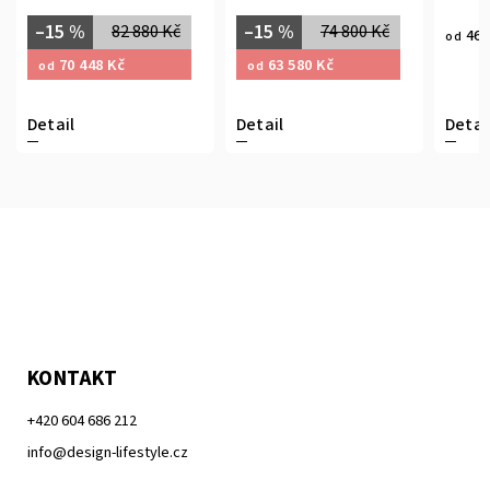
–15 %
–15 %
82 880 Kč
74 800 Kč
46 
od
70 448 Kč
63 580 Kč
od
od
Detail
Detail
Detai
KONTAKT
+420 604 686 212
info@design-lifestyle.cz