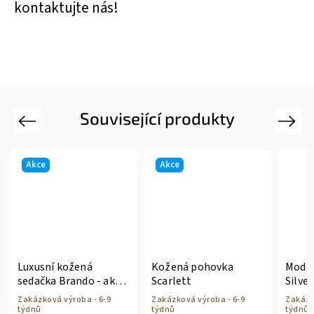
kontaktujte nás!
Související produkty
Previous
Next
Akce
Akce
Luxusní kožená
Kožená pohovka
Moder
sedačka Brando - akce
Scarlett
Silver
2 el. polohování
Zakázková výroba - 6-9
Zakázková výroba - 6-9
Zakázk
zdarma!
týdnů
týdnů
týdnů