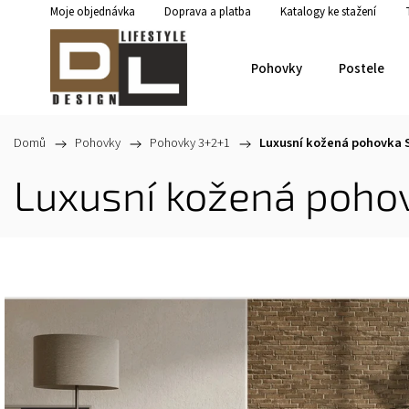
Moje objednávka
Doprava a platba
Katalogy ke stažení
Pohovky
Postele
Domů
/
Pohovky
/
Pohovky 3+2+1
/
Luxusní kožená pohovka 
Luxusní kožená poho