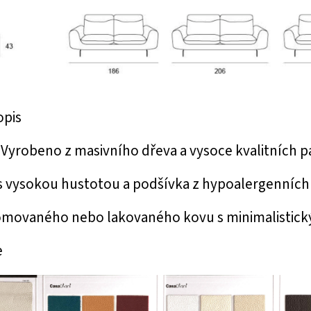
opis
Vyrobeno z masivního dřeva a vysoce kvalitních pa
s vysokou hustotou a podšívka z hypoalergenních 
omovaného nebo lakovaného kovu s minimalistick
e