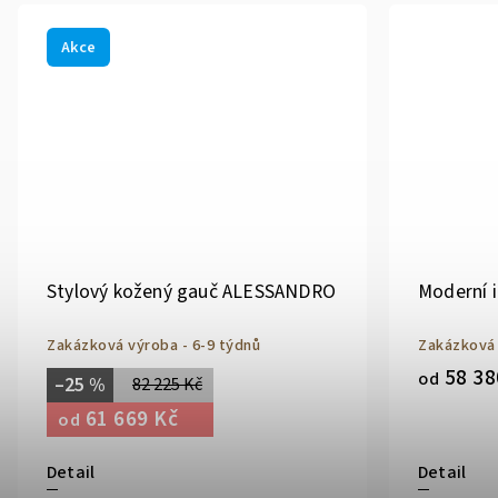
Akce
Stylový kožený gauč ALESSANDRO
Moderní i
Zakázková výroba - 6-9 týdnů
Zakázková 
58 38
od
–25 %
82 225 Kč
61 669 Kč
od
Detail
Detail