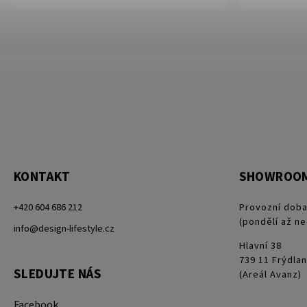
KONTAKT
SHOWROO
+420 604 686 212
Provozní doba
(pondělí až ne
info@design-lifestyle.cz
Hlavní 38
739 11 Frýdlan
SLEDUJTE NÁS
(Areál Avanz)
Facebook