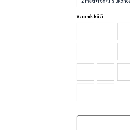
2 maxi+roh+1 s ukonč
Vzorník kůží