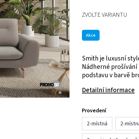
ZVOLTE VARIANTU
Akce
Smith je luxusní sty
Nádherné prošívání 
podstavu v barvě br
Detailní informace
Provedení
2-místná
2-místn