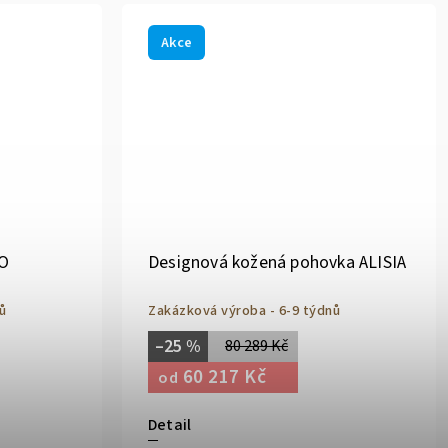
Akce
GO
Designová kožená pohovka ALISIA
ů
Zakázková výroba - 6-9 týdnů
–25 %
80 289 Kč
60 217 Kč
od
Detail