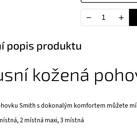
ní popis produktu
usní kožená poho
ohovku Smith s dokonalým komfortem můžete mít 
ístná, 2 místná maxi, 3 místná