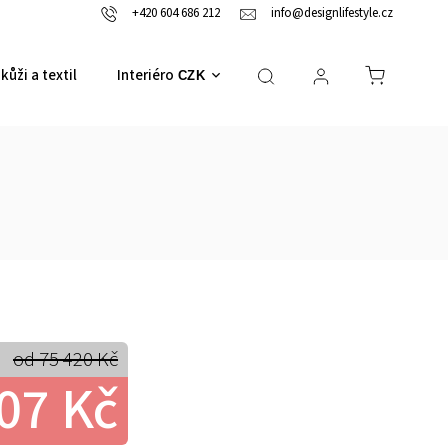
+420 604 686 212
info@designlifestyle.cz
kůži a textil
Interiérové doplňky
CZK
od 75 420 Kč
07 Kč