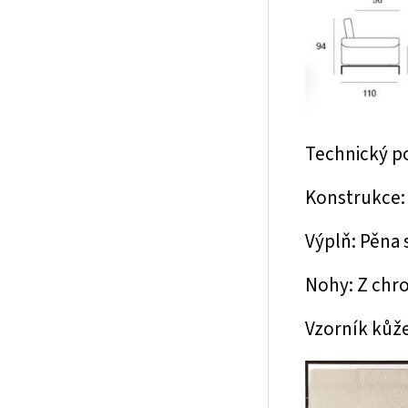
Technický p
Konstrukce: 
Výplň: Pěna 
Nohy: Z chr
Vzorník kůž