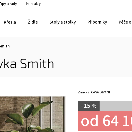
Tipy a rady
Kontakty
Křesla
Židle
Stoly a stolky
Příborníky
Péče o 
Smith
vka Smith
Značka:
CASA DIVANI
–15 %
od
64 1