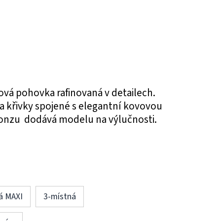
lová pohovka rafinovaná v detailech.
a křivky spojené s elegantní kovovou
onzu dodává modelu na výlučnosti.
á MAXI
3-místná