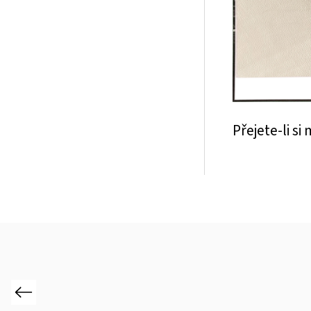
Přejete-li s
Previous