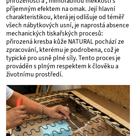
přirozeností a , mimořádnou měkkostí s
příjemným efektem na omak. Její hlavní
charakteristikou, která jej odlišuje od téměř
všech nábytkových usní, je naprostá absence
mechanických tiskařských procesů:
přirozená kresba kůže NATURAL pochází ze
zpracování, kterému je podrobena, což je
typické pro usně plné síly. Tento proces je
prováděn s plným respektem k člověku a
životnímu prostředí.