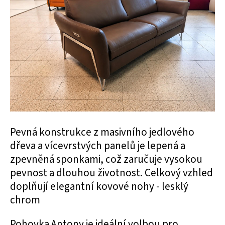
Pevná konstrukce z masivního jedlového
dřeva a vícevrstvých panelů je lepená a
zpevněná sponkami, což zaručuje vysokou
pevnost a dlouhou životnost. Celkový vzhled
doplňují elegantní kovové nohy - lesklý
chrom
Pohovka Antony je ideální volbou pro