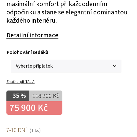
maximální komfort při každodenním
odpočinku a stane se elegantní dominantou
každého interiéru.
Detailní informace
Polohování sedáků
Značka:
plf ITALIA
–35 %
118 200 Kč
75 900 Kč
7-10 DNÍ
(1 ks)