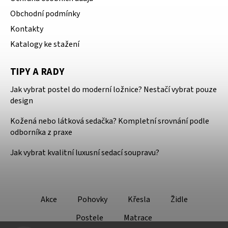
Obchodní podmínky
Kontakty
Katalogy ke stažení
TIPY A RADY
Jak vybrat postel do moderní ložnice? Nestačí vybrat pouze
design
Kožená nebo látková sedačka? Kompletní srovnání podle
odborníka z praxe
Jak vybrat kvalitní luxusní sedací soupravu?
Akce
Pohovky
Křesla
Židle
Postele
Matrace