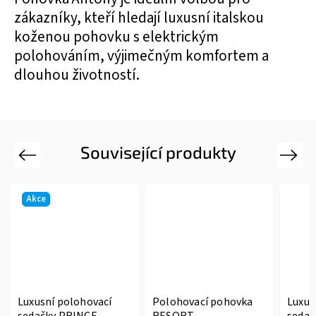
zákazníky, kteří hledají luxusní italskou
koženou pohovku s elektrickým
polohováním, výjimečným komfortem a
dlouhou životností.
Související produkty
Previous
Next
Akce
Luxusní polohovací
Polohovací pohovka
Luxus