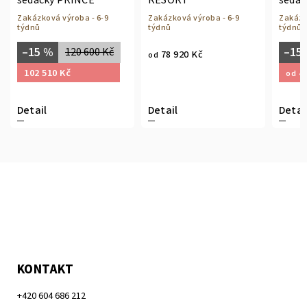
sedačky PRINCE
RESORT
sedač
Zakázková výroba - 6-9
Zakázková výroba - 6-9
Zakázk
týdnů
týdnů
týdnů
–15 %
–15
120 600 Kč
78 920 Kč
od
102 510 Kč
41
od
Detail
Detail
Detai
KONTAKT
+420 604 686 212