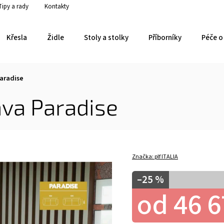
Tipy a rady
Kontakty
Křesla
Židle
Stoly a stolky
Příborníky
Péče o 
aradise
va Paradise
Značka:
plf ITALIA
–25 %
od
46 6