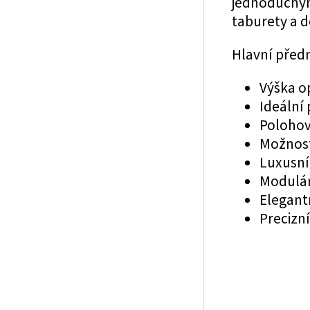
jednoduchým 
taburety a d
Hlavní předn
Výška o
Ideální 
Polohov
Možnost
Luxusní
Modulár
Elegant
Precizní