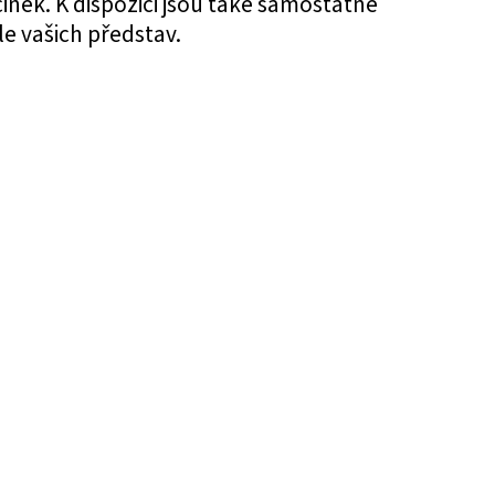
inek. K dispozici jsou také samostatné
e vašich představ.