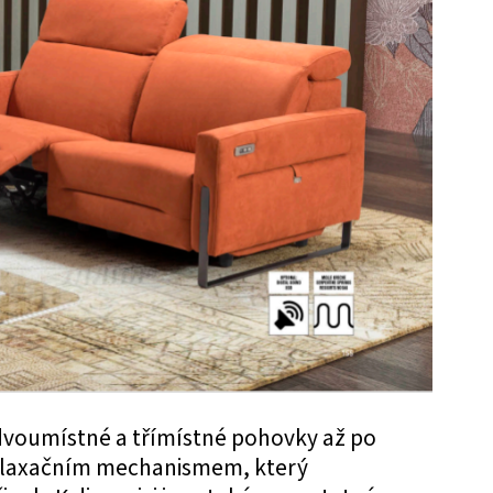
 dvoumístné a třímístné pohovky až po
relaxačním mechanismem, který