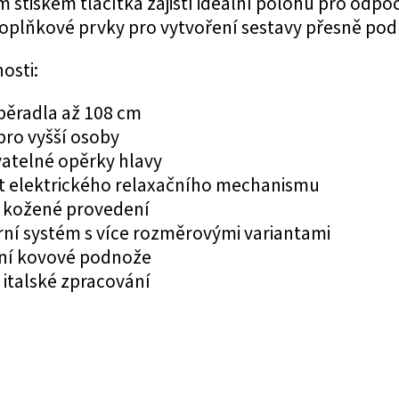
stiskem tlačítka zajistí ideální polohu pro odpoč
oplňkové prvky pro vytvoření sestavy přesně podl
osti:
pěradla až 108 cm
pro vyšší osoby
atelné opěrky hlavy
 elektrického relaxačního mechanismu
 kožené provedení
ní systém s více rozměrovými variantami
ní kovové podnože
 italské zpracování