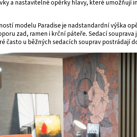
ky a nastavitelné opěrky hlavy, které umožňují i
ostí modelu Paradise je nadstandardní výška opě
poru zad, ramen i krční páteře. Sedací souprava j
ré často u běžných sedacích souprav postrádají d