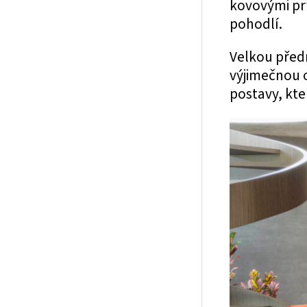
kovovými prv
pohodlí.
Velkou předn
výjimečnou o
postavy, kte