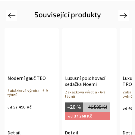
Související produkty
Previous
Next
Moderní gauč TEO
Luxusní polohovací
Luxus
sedačka Noemi
TROP
Zakázková výroba - 6-9
Zakázková výroba - 6-9
Zakázk
týdnů
týdnů
týdnů
–20 %
46 585 Kč
57 490 Kč
od
46 
od
37 268 Kč
od
Detail
Detail
Detai