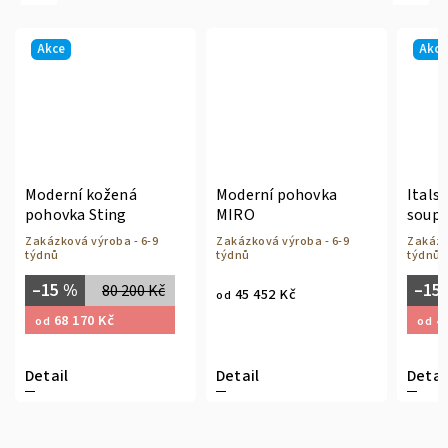
Akce
Akce
Moderní kožená
Moderní pohovka
Itals
pohovka Sting
MIRO
soup
Zakázková výroba - 6-9
Zakázková výroba - 6-9
Zakázk
týdnů
týdnů
týdnů
–15 %
–15
80 200 Kč
45 452 Kč
od
68 170 Kč
49
od
od
Detail
Detail
Detai