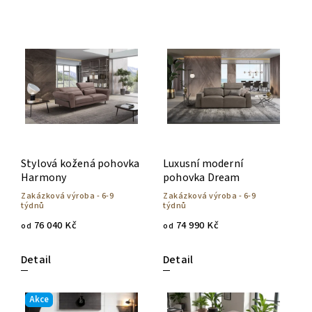
Nejlevnější
Nejdražší
Nejprodávanější
Abecedně
Stylová kožená pohovka
Luxusní moderní
Harmony
pohovka Dream
Zakázková výroba - 6-9
Zakázková výroba - 6-9
týdnů
týdnů
76 040 Kč
74 990 Kč
od
od
Detail
Detail
Akce