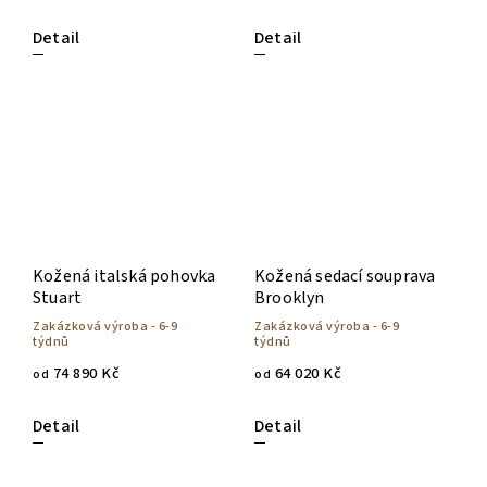
Detail
Detail
Kožená italská pohovka
Kožená sedací souprava
Stuart
Brooklyn
Zakázková výroba - 6-9
Zakázková výroba - 6-9
týdnů
týdnů
74 890 Kč
64 020 Kč
od
od
Detail
Detail