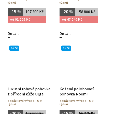
týdnů
týdnů
–15 %
–20 %
107 300 Kč
58 800 Kč
91 205 Kč
47 040 Kč
od
od
Detail
Detail
Akce
Akce
Luxusní rohová pohovka
Kožená polohovací
z přírodní kůže Olga
pohovka Noemi
Zakázková výroba - 6-9
Zakázková výroba - 6-9
týdnů
týdnů
–20 %
–15 %
128 600 Kč
56 375 Kč