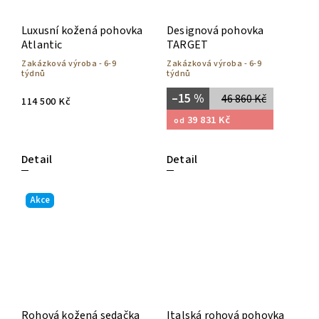
Luxusní kožená pohovka
Designová pohovka
Atlantic
TARGET
Zakázková výroba - 6-9
Zakázková výroba - 6-9
týdnů
týdnů
–15 %
46 860 Kč
114 500 Kč
39 831 Kč
od
Detail
Detail
Akce
Rohová kožená sedačka
Italská rohová pohovka