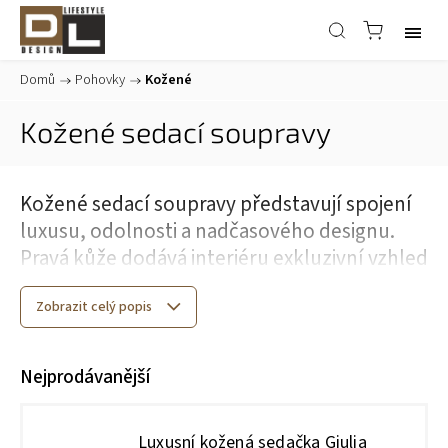
Domů
/
Pohovky
/
Kožené
Kožené sedací soupravy
Kožené sedací soupravy představují spojení
luxusu, odolnosti a nadčasového designu.
Pravá kůže dodává interiéru exkluzivní vzhled
a zároveň nabízí dlouhou životnost i
snadnou údržbu. V nabídce najdete moderní
Zobrazit celý popis
i klasické modely, včetně elegantních
rohových sedacích souprav
i
tradičních
Nejprodávanější
sestav 3+2+1
, které vytvářejí harmonický
celek v každém obývacím prostoru.
Luxusní kožená sedačka Giulia