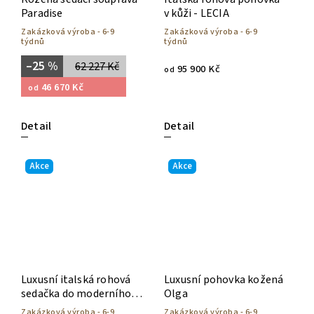
Paradise
v kůži - LECIA
Zakázková výroba - 6-9
Zakázková výroba - 6-9
týdnů
týdnů
–25 %
62 227 Kč
95 900 Kč
od
46 670 Kč
od
Detail
Detail
Akce
Akce
Luxusní italská rohová
Luxusní pohovka kožená
sedačka do moderního
Olga
interiéru - NIVES
Zakázková výroba - 6-9
Zakázková výroba - 6-9