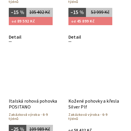
týdnů
týdnů
–15 %
–15 %
105 402 Kč
53 999 Kč
89 592 Kč
45 899 Kč
od
od
Detail
Detail
Italská rohová pohovka
Kožené pohovky a křesla
POSITANO
Silver Plf
Zakázková výroba - 6-9
Zakázková výroba - 6-9
týdnů
týdnů
–25 %
109 989 Kč
58 432 Kč
od