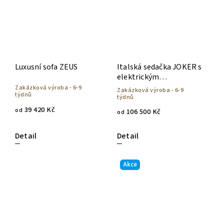
Luxusní sofa ZEUS
Italská sedačka JOKER s
elektrickým
polohováním
Zakázková výroba - 6-9
Zakázková výroba - 6-9
týdnů
týdnů
39 420 Kč
od
106 500 Kč
od
Detail
Detail
Akce