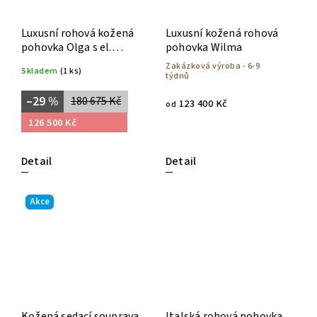
Luxusní rohová kožená
Luxusní kožená rohová
pohovka Olga s el.
pohovka Wilma
polohováním
Zakázková výroba - 6-9
Skladem
(1 ks)
týdnů
–29 %
180 675 Kč
123 400 Kč
od
126 500 Kč
Detail
Detail
Akce
Kožená sedací souprava
Italská rohová pohovka