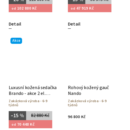
102 880 Kč
47 919 Kč
od
od
Detail
Detail
Akce
Luxusní kožená sedačka
Rohový kožený gauč
Brando - akce 2 el.
Nando
polohování zdarma!
Zakázková výroba - 6-9
Zakázková výroba - 6-9
týdnů
týdnů
–15 %
82 880 Kč
96 800 Kč
70 448 Kč
od