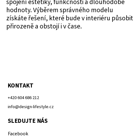
spojení estetiky, funkčnosti a dlouhodobé
hodnoty. Výběrem správného modelu
získáte řešení, které bude v interiéru působit
přirozeně a obstojí i v čase.
KONTAKT
+420 604 686 212
info@design-lifestyle.cz
SLEDUJTE NÁS
Facebook