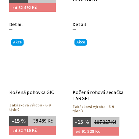
82 492 Kč
od
Detail
Detail
Akce
Akce
Kožená pohovka GIO
Kožená rohová sedačka
TARGET
Zakázková výroba - 6-9
Zakázková výroba - 6-9
týdnů
týdnů
–15 %
38 489 Kč
–15 %
107 327 Kč
32 716 Kč
od
91 228 Kč
od