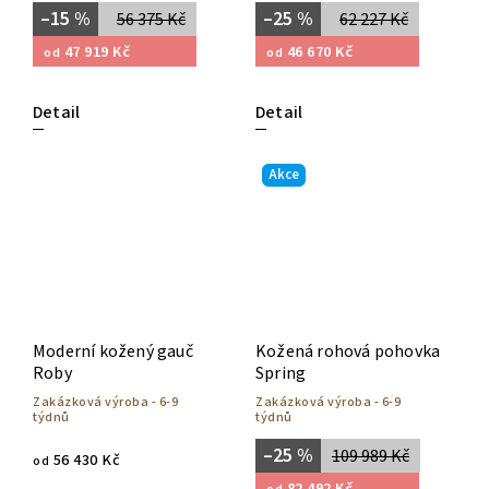
–15 %
–25 %
56 375 Kč
62 227 Kč
47 919 Kč
46 670 Kč
od
od
Detail
Detail
Akce
Moderní kožený gauč
Kožená rohová pohovka
Roby
Spring
Zakázková výroba - 6-9
Zakázková výroba - 6-9
týdnů
týdnů
–25 %
109 989 Kč
56 430 Kč
od
82 492 Kč