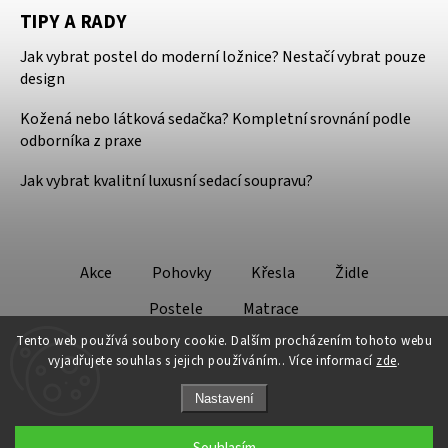
TIPY A RADY
Jak vybrat postel do moderní ložnice? Nestačí vybrat pouze
design
Kožená nebo látková sedačka? Kompletní srovnání podle
odborníka z praxe
Jak vybrat kvalitní luxusní sedací soupravu?
Akce
Pohovky
Křesla
Židle
Postele
Matrace
Tento web používá soubory cookie. Dalším procházením tohoto webu
vyjadřujete souhlas s jejich používáním.. Více informací
zde
.
Nastavení
Copyright 2026
Design - Lifestyle
. Všechna práva vyhrazena.