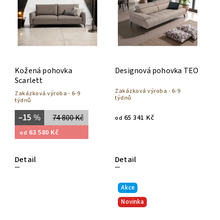
Kožená pohovka
Designová pohovka TEO
Scarlett
Zakázková výroba - 6-9
Zakázková výroba - 6-9
týdnů
týdnů
–15 %
74 800 Kč
65 341 Kč
od
63 580 Kč
od
Detail
Detail
Akce
Novinka