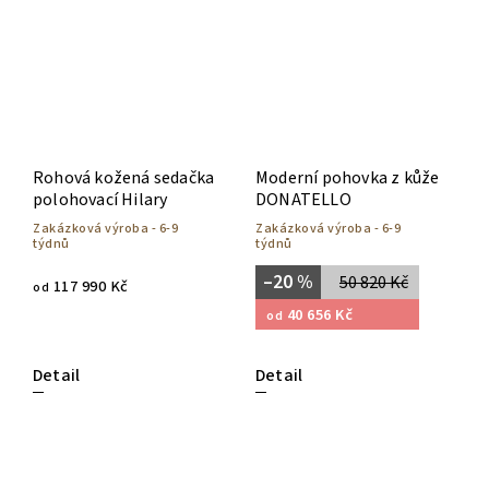
Rohová kožená sedačka
Moderní pohovka z kůže
polohovací Hilary
DONATELLO
Zakázková výroba - 6-9
Zakázková výroba - 6-9
týdnů
týdnů
–20 %
50 820 Kč
117 990 Kč
od
40 656 Kč
od
Detail
Detail