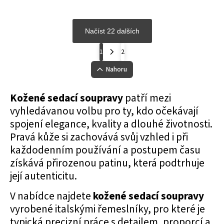
Načíst 22 dalších
1
2
Nahoru
Kožené sedací soupravy
patří mezi
vyhledávanou volbu pro ty, kdo očekávají
spojení elegance, kvality a dlouhé životnosti.
Pravá kůže si zachovává svůj vzhled i při
každodenním používání a postupem času
získává přirozenou patinu, která podtrhuje
její autenticitu.
V nabídce najdete
kožené sedací soupravy
vyrobené italskými řemeslníky, pro které je
typická precizní práce s detailem, proporcí a