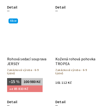
Detail
Detail
Akce
Rohová sedací souprava
Kožená rohová pohovka
JERSEY
TROPEA
Zakázková výroba - 6-9
Zakázková výroba - 6-9
týdnů
týdnů
–15 %
100 980 Kč
101 112 Kč
85 833 Kč
od
Detail
Detail