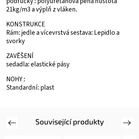
područky : polyuretanová pěna hustota
21kg/m3 a výplň z vláken.
KONSTRUKCE
Rám: jedle a vícevrstvá sestava: Lepidlo a
svorky
ZAVĚŠENÍ
sedadla: elastické pásy
NOHY :
Standardní: plast
Související produkty
Previous
Next