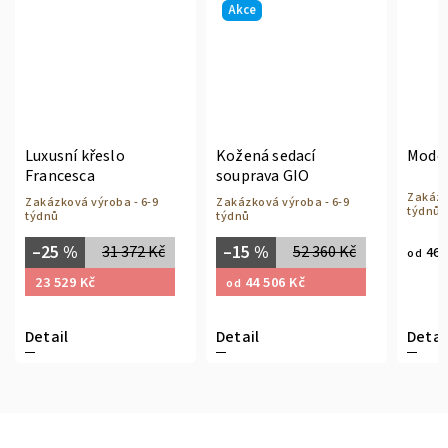
Akce
Luxusní křeslo
Kožená sedací
Moder
Francesca
souprava GIO
Zakázk
Zakázková výroba - 6-9
Zakázková výroba - 6-9
týdnů
týdnů
týdnů
–25 %
–15 %
31 372 Kč
52 360 Kč
46 
od
23 529 Kč
44 506 Kč
od
Detail
Detail
Detai