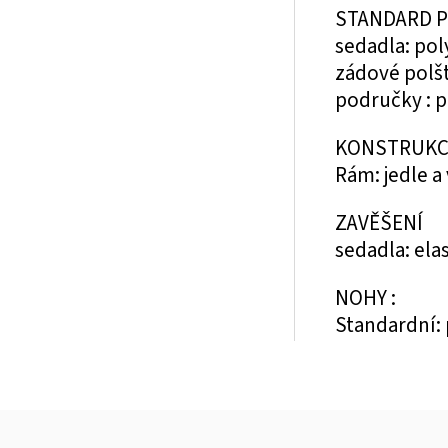
STANDARD 
sedadla: po
zádové polšt
područky : p
KONSTRUKC
Rám: jedle a
ZAVĚŠENÍ
sedadla: ela
NOHY :
Standardní: 