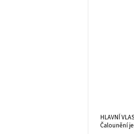
HLAVNÍ VLA
Čalounění j