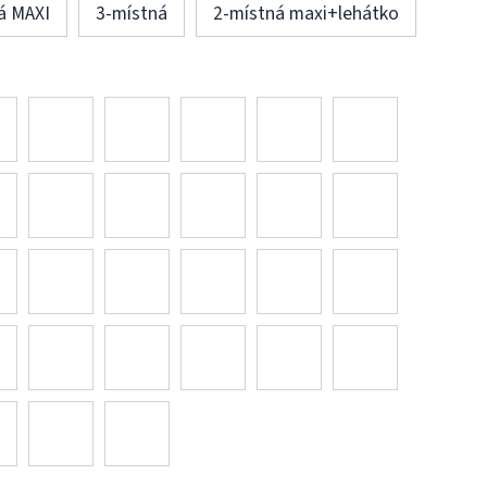
á MAXI
3-místná
2-místná maxi+lehátko