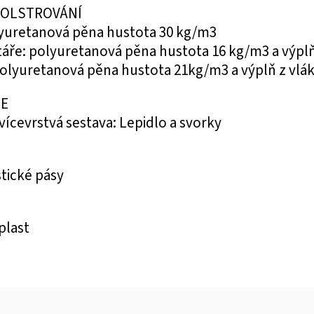
POLSTROVÁNÍ
lyuretanová pěna hustota 30 kg/m3
áře: polyuretanová pěna hustota 16 kg/m3 a výplň
olyuretanová pěna hustota 21kg/m3 a výplň z vlá
E
 vícevrstvá sestava: Lepidlo a svorky
stické pásy
plast