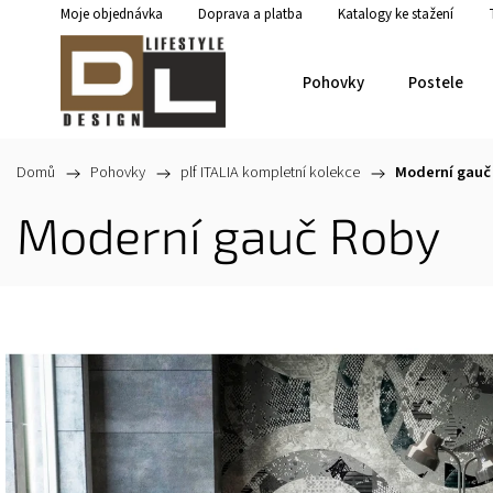
Moje objednávka
Doprava a platba
Katalogy ke stažení
Pohovky
Postele
Domů
/
Pohovky
/
plf ITALIA kompletní kolekce
/
Moderní gauč
Moderní gauč Roby