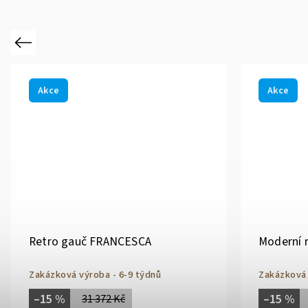
Previous
Akce
Akce
Retro gauč FRANCESCA
Moderní 
Zakázková výroba - 6-9 týdnů
Zakázková 
–15 %
–15 %
31 372 Kč