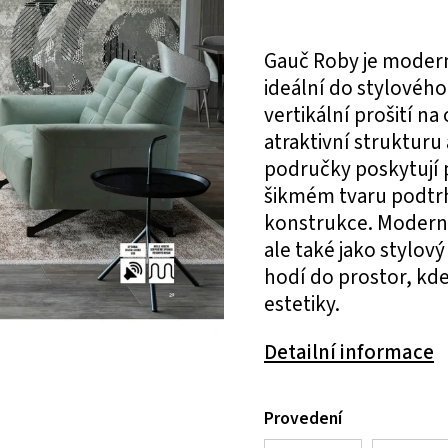
Gauč Roby je modern
ideální do stylového
vertikální prošití n
atraktivní strukturu
područky poskytují p
šikmém tvaru podtrhu
konstrukce. Moderní
ale také jako stylov
hodí do prostor, kde
estetiky.
Detailní informace
Provedení