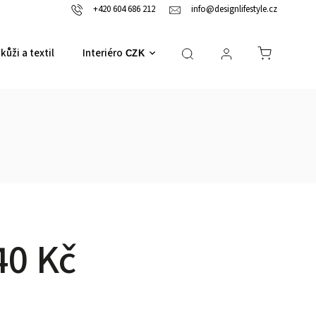
+420 604 686 212
info@designlifestyle.cz
kůži a textil
Interiérové doplňky
CZK
40 Kč