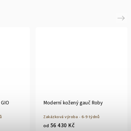
Next
 GIO
Moderní kožený gauč Roby
ů
Zakázková výroba - 6-9 týdnů
56 430 Kč
od