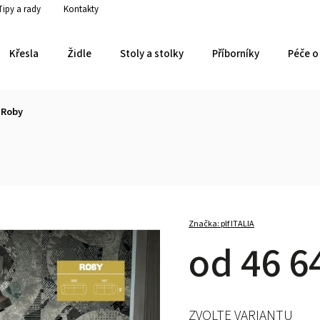
Tipy a rady
Kontakty
Křesla
Židle
Stoly a stolky
Příborníky
Péče o 
 Roby
Značka:
plf ITALIA
od
46 6
ZVOLTE VARIANTU