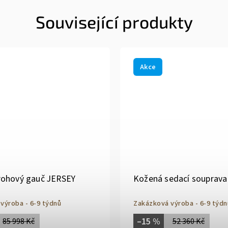
Související produkty
Akce
rohový gauč JERSEY
Kožená sedací souprava
výroba - 6-9 týdnů
Zakázková výroba - 6-9 týdn
–15 %
85 998 Kč
52 360 Kč