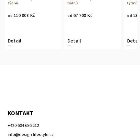
týdnů
týdnů
týdnů
110 808 Kč
67 700 Kč
13 
od
od
od
Detail
Detail
Detai
KONTAKT
+420 604 686 212
info@design-lifestyle.cz