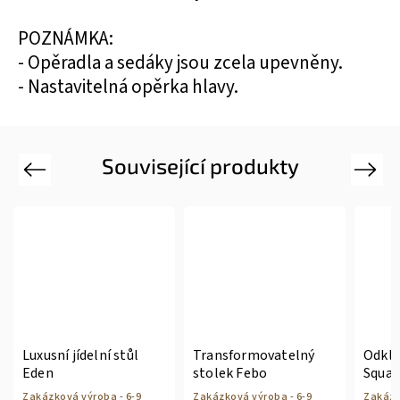
POZNÁMKA:
- Opěradla a sedáky jsou zcela upevněny.
- Nastavitelná opěrka hlavy.
Související produkty
Previous
Next
Luxusní jídelní stůl
Transformovatelný
Odklá
Eden
stolek Febo
Squar
Zakázková výroba - 6-9
Zakázková výroba - 6-9
Zakázk