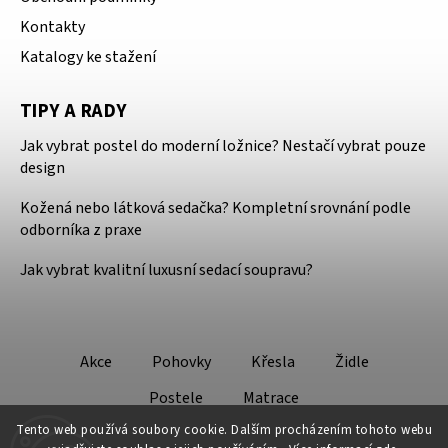
Kontakty
Katalogy ke stažení
TIPY A RADY
Jak vybrat postel do moderní ložnice? Nestačí vybrat pouze
design
Kožená nebo látková sedačka? Kompletní srovnání podle
odborníka z praxe
Jak vybrat kvalitní luxusní sedací soupravu?
Akce
Pohovky
Křesla
Židle
Postele
Matrace
Tento web používá soubory cookie. Dalším procházením tohoto webu