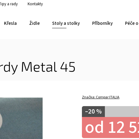
Tipy a rady
Kontakty
Křesla
Židle
Stoly a stolky
Příborníky
Péče o 
rdy Metal 45
Značka:
Compar ITALIA
–20 %
od
12 5