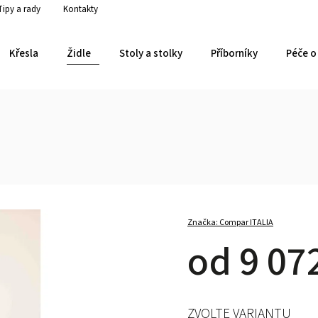
Tipy a rady
Kontakty
Křesla
Židle
Stoly a stolky
Příborníky
Péče o 
Značka:
Compar ITALIA
od
9 07
ZVOLTE VARIANTU