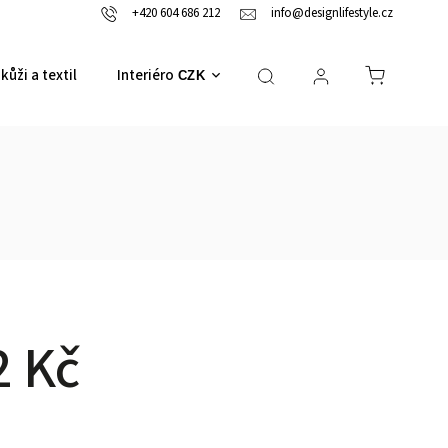
+420 604 686 212
info@designlifestyle.cz
kůži a textil
Interiérové doplňky
CZK
2 Kč