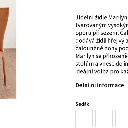
Jídelní židle Marily
tvarovaným vysokým
oporu při sezení. 
dodává židli hřejivý 
čalouněné nohy podtr
Marilyn se přirozen
stolům a vnese do in
ideální volba pro ka
Detailní informace
Sedák