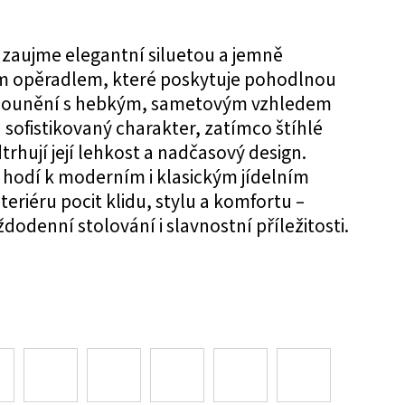
n zaujme elegantní siluetou a jemně
 opěradlem, které poskytuje pohodlnou
Čalounění s hebkým, sametovým vzhledem
a sofistikovaný charakter, zatímco štíhlé
hují její lehkost a nadčasový design.
ě hodí k moderním i klasickým jídelním
teriéru pocit klidu, stylu a komfortu –
ždodenní stolování i slavnostní příležitosti.