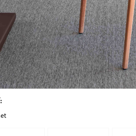
:
met