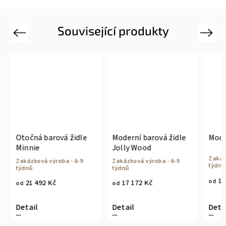
Související produkty
Previous
Next
Otočná barová židle
Moderní barová židle
Moder
Minnie
Jolly Wood
Zakázk
Zakázková výroba - 6-9
Zakázková výroba - 6-9
týdnů
týdnů
týdnů
14 
od
21 492 Kč
17 172 Kč
od
od
Detail
Detail
Detai