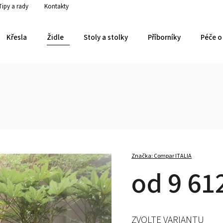
Tipy a rady
Kontakty
Křesla
Židle
Stoly a stolky
Příborníky
Péče o 
Značka:
Compar ITALIA
od
9 61
ZVOLTE VARIANTU