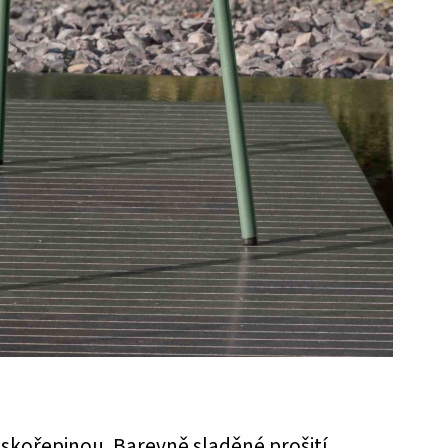
skořepinou. Barevně sladěné prošití.