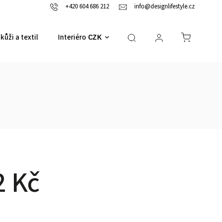
+420 604 686 212
info@designlifestyle.cz
kůži a textil
Interiérové doplňky
CZK
2 Kč