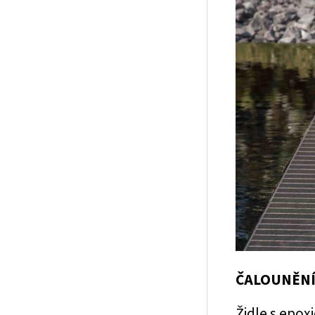
ČALOUNĚNÍ
Židle s epo