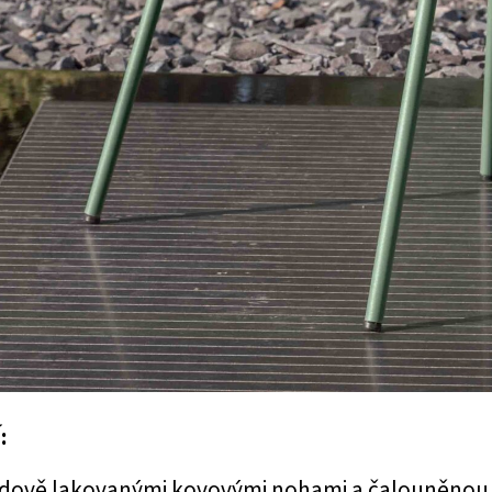
:
xidově lakovanými kovovými nohami a čalouněnou 