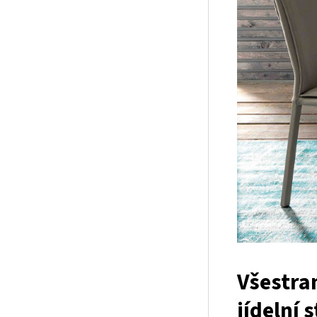
Všestran
jídelní s