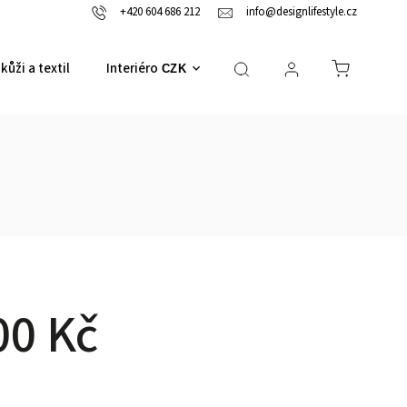
+420 604 686 212
info@designlifestyle.cz
kůži a textil
Interiérové doplňky
CZK
00 Kč