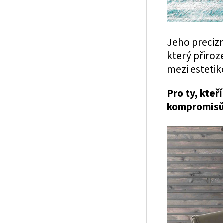
Jeho precizn
který přiroz
mezi estetik
Pro ty, kteř
kompromisů