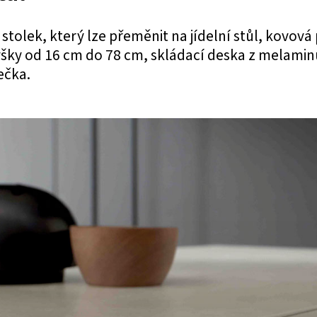
stolek, který lze přeměnit na jídelní stůl, kovo
šky od 16 cm do 78 cm, skládací deska z melamin
ečka.