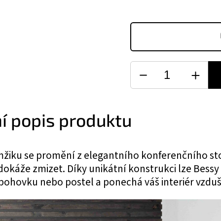
ní popis produktu
iku se promění z elegantního konferenčního stolk
káže zmizet. Díky unikátní konstrukci lze Bessy
ohovku nebo postel a ponechá váš interiér vzduš