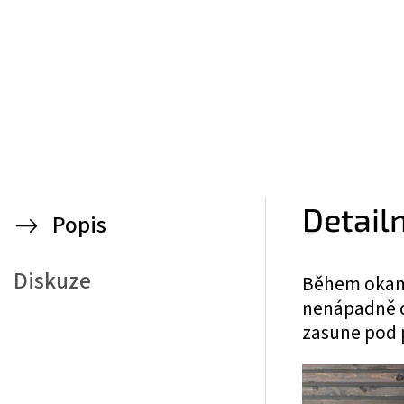
Detail
Popis
Diskuze
Během okamž
nenápadně do
zasune pod p