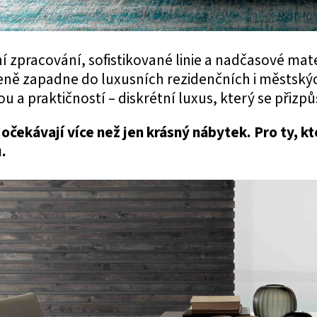
í zpracování, sofistikované linie a nadčasové mate
eně zapadne do luxusních rezidenčních i městskýc
ou a praktičností – diskrétní luxus, který se přiz
í očekávají více než jen krásný nábytek. Pro ty, k
.