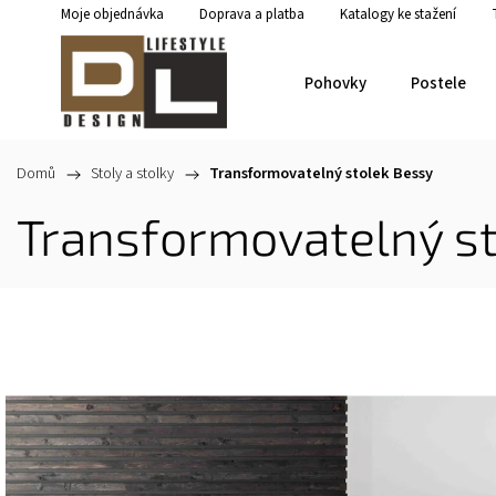
Moje objednávka
Doprava a platba
Katalogy ke stažení
Pohovky
Postele
Domů
/
Stoly a stolky
/
Transformovatelný stolek Bessy
Transformovatelný s