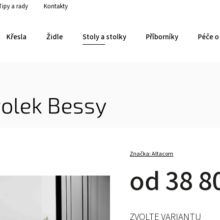
Tipy a rady
Kontakty
Křesla
Židle
Stoly a stolky
Příborníky
Péče o 
tolek Bessy
Značka:
Altacom
od
38 8
ZVOLTE VARIANTU