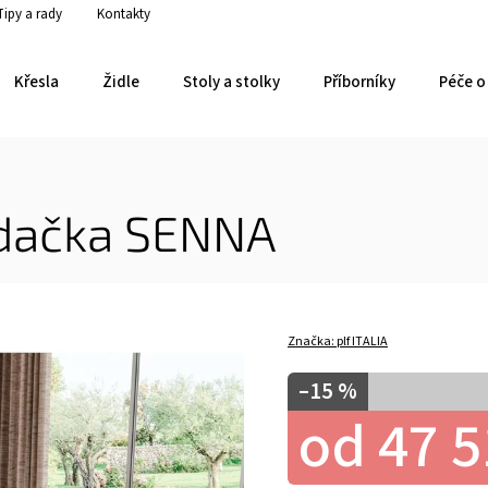
Tipy a rady
Kontakty
Křesla
Židle
Stoly a stolky
Příborníky
Péče o 
edačka SENNA
Značka:
plf ITALIA
–15 %
od
47 5