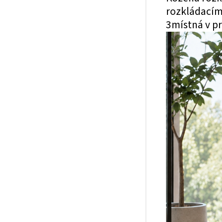
rozkládacím 
3místná v p