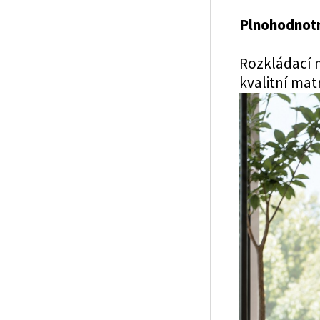
Plnohodnotn
Rozkládací 
kvalitní mat