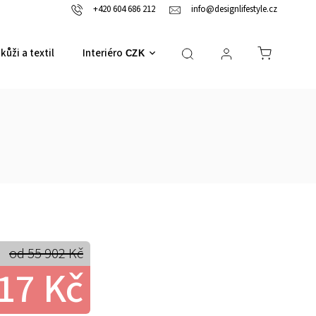
+420 604 686 212
info@designlifestyle.cz
kůži a textil
Interiérové doplňky
CZK
od 55 902 Kč
17 Kč