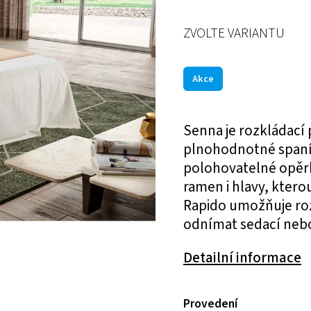
ZVOLTE VARIANTU
Akce
Senna je rozkládací
plnohodnotné spaní.
polohovatelné opěrk
ramen i hlavy, kter
Rapido umožňuje roz
odnímat sedací nebo
Detailní informace
Provedení