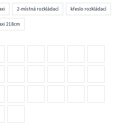
axi
2-místná rozkládací
křeslo rozkládací
axi 218cm