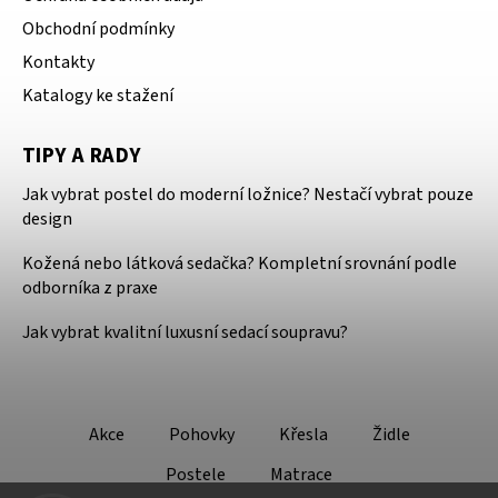
Obchodní podmínky
Kontakty
Katalogy ke stažení
TIPY A RADY
Jak vybrat postel do moderní ložnice? Nestačí vybrat pouze
design
Kožená nebo látková sedačka? Kompletní srovnání podle
odborníka z praxe
Jak vybrat kvalitní luxusní sedací soupravu?
Akce
Pohovky
Křesla
Židle
Postele
Matrace