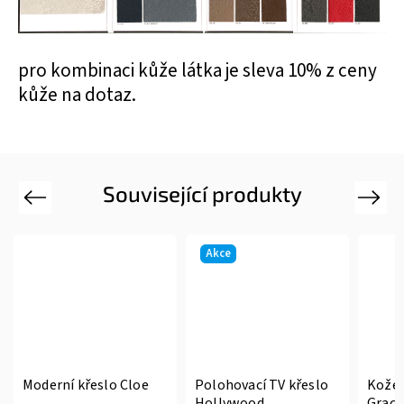
pro kombinaci kůže látka je sleva 10% z ceny
kůže na dotaz.
Související produkty
Previous
Next
Akce
rní křeslo Cloe
Polohovací TV křeslo
Kožené otáčec
Hollywood
Grace