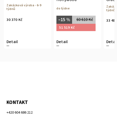
ková výroba - 6-9
Zakázková výroba
do týdne
ů
týdnů
–15 %
60 610 Kč
70 Kč
33 480 Kč
51 519 Kč
il
Detail
Detail
KONTAKT
+420 604 686 212