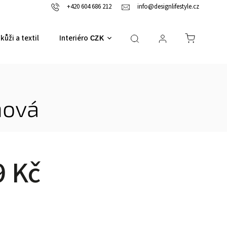
+420 604 686 212
info@designlifestyle.cz
kůži a textil
Interiérové doplňky
CZK
nová
9 Kč