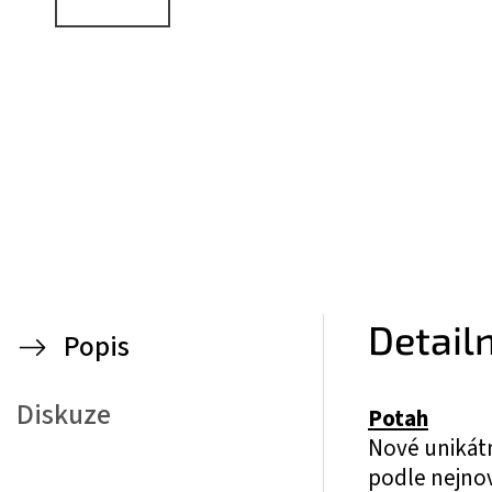
Detail
Popis
Diskuze
Potah
Nové unikát
podle nejnov