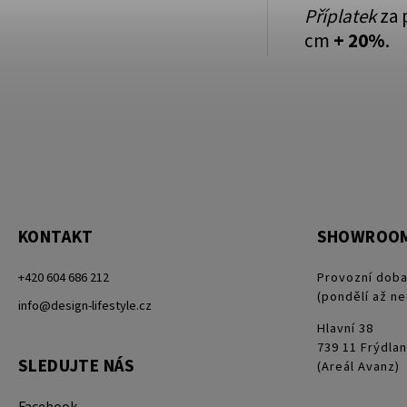
Příplatek
za 
cm
+ 20%
.
KONTAKT
SHOWROO
+420 604 686 212
Provozní doba
(pondělí až ne
info@design-lifestyle.cz
Hlavní 38
739 11 Frýdlan
SLEDUJTE NÁS
(Areál Avanz)
Facebook