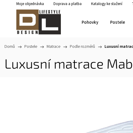
Moje objednávka
Doprava a platba
Katalogy ke stažení
Pohovky
Postele
Domů
/
Postele
/
Matrace
/
Podle rozměrů
/
Luxusní matrac
Luxusní matrace Mab