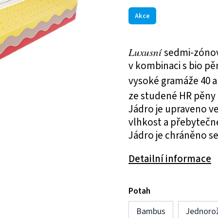
Akce
Luxusní
sedmi-zónov
v kombinaci s bio pě
vysoké gramáže 40 a
ze studené HR pěny
Jádro je upraveno v
vlhkost a přebytečné
Jádro je chráněno s
Detailní informace
Potah
Bambus
Jednoro