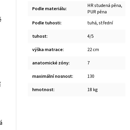
m
HR studená pěna,
Podle materiálu
:
PUR pěna
ě
Podle tuhosti
:
tuhá, střední
tuhost
:
4/5
výška matrace
:
22 cm
anatomické zóny
:
7
maximální nosnost
:
130
í
hmotnost
:
18 kg
á