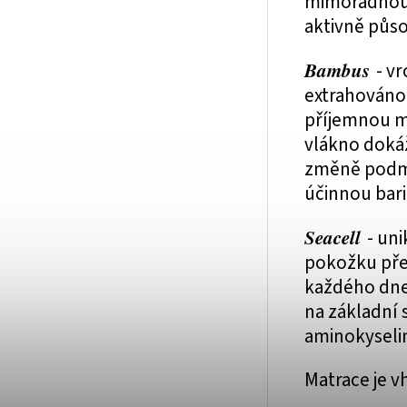
mimořádnou a
aktivně půso
Bambus
- v
extrahováno
příjemnou m
vlákno dokáž
změně podmí
účinnou bari
Seacell
- uni
pokožku pře
každého dne 
na základní 
aminokyselin
Matrace je 