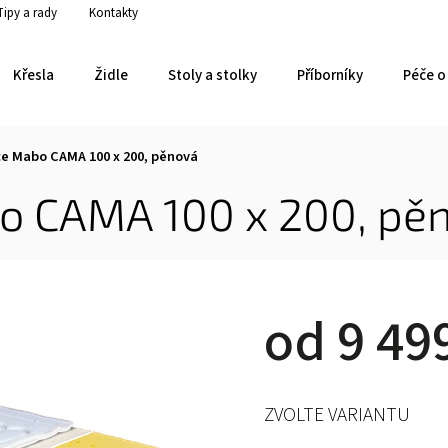
Tipy a rady
Kontakty
Křesla
Židle
Stoly a stolky
Příborníky
Péče o 
e Mabo CAMA 100 x 200, pěnová
o CAMA 100 x 200, pě
od
9 49
ZVOLTE VARIANTU