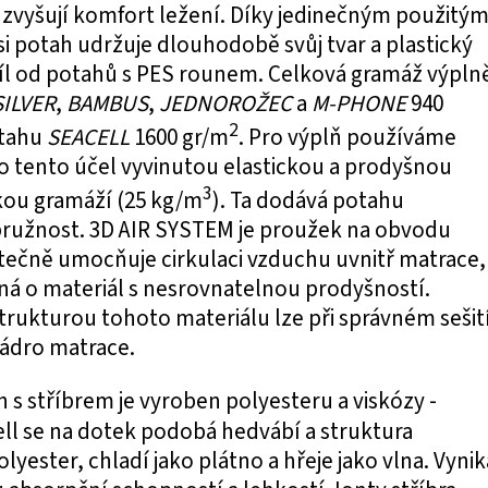
zvyšují komfort ležení. Díky jedinečným použitý
i potah udržuje dlouhodobě svůj tvar a plastický
díl od potahů s PES rounem. Celková gramáž výpln
SILVER
,
BAMBUS
,
JEDNOROŽEC
a
M-PHONE
940
2
otahu
SEACELL
1600 gr/m
. Pro výplň používáme
ro tento účel vyvinutou elastickou a prodyšnou
3
kou gramáží (25 kg/m
). Ta dodává potahu
ružnost. 3D AIR SYSTEM je proužek na obvodu
tečně umocňuje cirkulaci vzduchu uvnitř matrace,
ná o materiál s nesrovnatelnou prodyšností.
rukturou tohoto materiálu lze při správném sešit
jádro matrace.
h s stříbrem je vyroben polyesteru a viskózy -
ell se na dotek podobá hedvábí a struktura
lyester, chladí jako plátno a hřeje jako vlna. Vynik