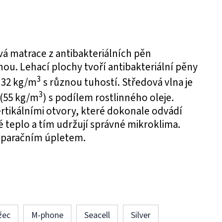
á matrace z antibakteriálních pěn
nou. Lehací plochy tvoří antibakteriální pěny
3
 32 kg/m
s různou tuhostí. Středová vlna je
3
 (55 kg/m
) s podílem rostlinného oleje.
ertikálními otvory, které dokonale odvádí
 teplo a tím udržují správné mikroklima.
eparačním úpletem.
žec
M-phone
Seacell
Silver