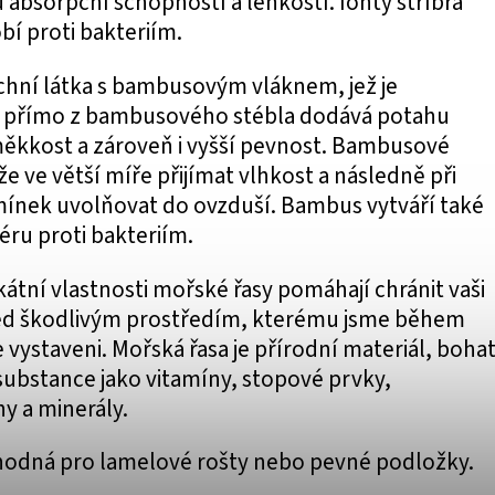
bsorpční schopností a lehkostí. Ionty stříbra
bí proti bakteriím.
rchní látka s bambusovým vláknem, jež je
 přímo z bambusového stébla dodává potahu
ěkkost a zároveň i vyšší pevnost. Bambusové
e ve větší míře přijímat vlhkost a následně při
nek uvolňovat do ovzduší. Bambus vytváří také
éru proti bakteriím.
kátní vlastnosti mořské řasy pomáhají chránit vaši
d škodlivým prostředím, kterému jsme během
vystaveni. Mořská řasa je přírodní materiál, boha
substance jako vitamíny, stopové prvky,
y a minerály.
vhodná pro lamelové rošty nebo pevné podložky.