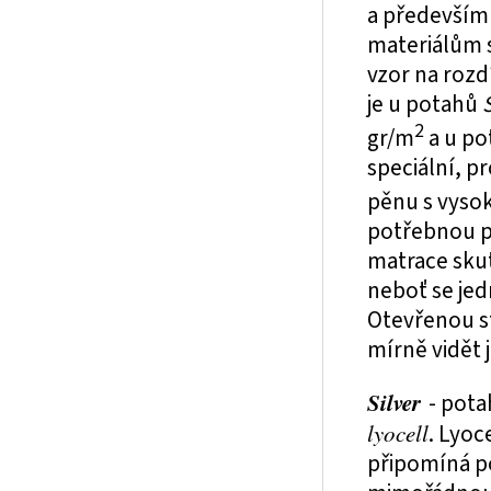
a především 
materiálům s
vzor na roz
je u potahů
2
gr/m
a u p
speciální, p
pěnu s vyso
potřebnou p
matrace sku
neboť se jed
Otevřenou st
mírně vidět 
Silver
- pota
lyocell
. Lyoc
připomíná po