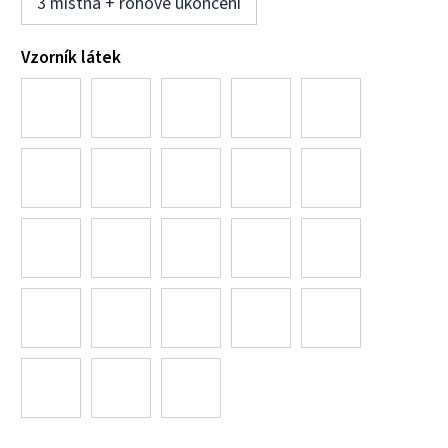
3 místná + rohové ukončení
Vzorník látek