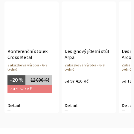
Konferenční stolek
Designový jídelní stůl
Designov
Cross Metal
Arpa
Arco roz
Zakázková výroba - 6-9
Zakázková výroba - 6-9
Zakázková
týdnů
týdnů
týdnů
–20 %
12 096 Kč
97 416 Kč
123 33
od
od
9 677 Kč
od
Detail
Detail
Detail