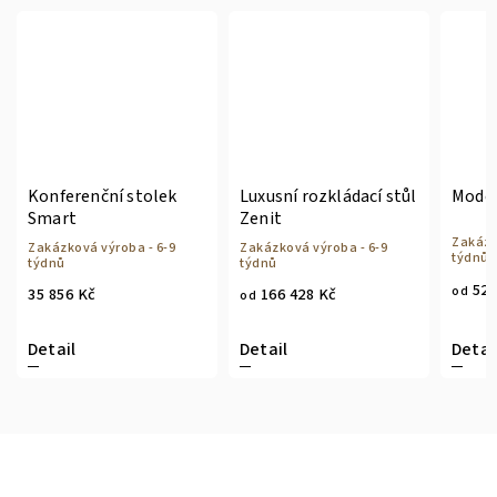
Konferenční stolek
Luxusní rozkládací stůl
Moder
Smart
Zenit
Zakázk
Zakázková výroba - 6-9
Zakázková výroba - 6-9
týdnů
týdnů
týdnů
52 
od
35 856 Kč
166 428 Kč
od
Detail
Detail
Detai