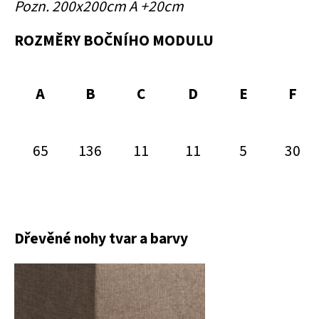
Pozn. 200x200cm A +20cm
ROZMĚRY BOČNÍHO MODULU
A
B
C
D
E
F
65
136
11
11
5
30
Dřevěné nohy tvar a barvy