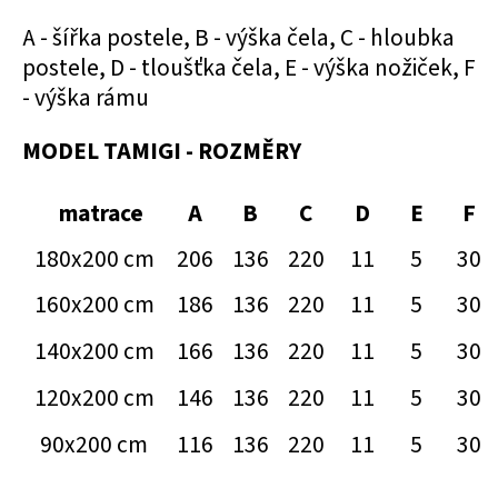
A - šířka postele, B - výška čela, C - hloubka
postele, D - tloušťka čela, E - výška nožiček, F
- výška rámu
MODEL TAMIGI - ROZMĚRY
matrace
A
B
C
D
E
F
180x200 cm
206
136
220
11
5
30
160x200 cm
186
136
220
11
5
30
140x200 cm
166
136
220
11
5
30
120x200 cm
146
136
220
11
5
30
90x200 cm
116
136
220
11
5
30