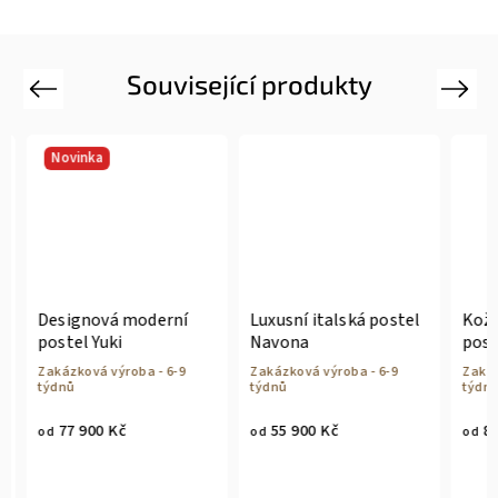
Související produkty
Previous
Next
Novinka
Designová moderní
Luxusní italská postel
Kožen
postel Yuki
Navona
poste
Zakázková výroba - 6-9
Zakázková výroba - 6-9
Zakázk
týdnů
týdnů
týdnů
77 900 Kč
55 900 Kč
85 
od
od
od