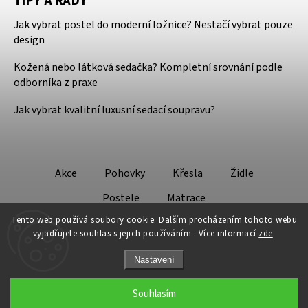
TIPY A RADY
Jak vybrat postel do moderní ložnice? Nestačí vybrat pouze
design
Kožená nebo látková sedačka? Kompletní srovnání podle
odborníka z praxe
Jak vybrat kvalitní luxusní sedací soupravu?
Akce
Pohovky
Křesla
Židle
Postele
Matrace
Tento web používá soubory cookie. Dalším procházením tohoto webu
vyjadřujete souhlas s jejich používáním.. Více informací
zde
.
Nastavení
Copyright 2026
Design - Lifestyle
. Všechna práva vyhrazena.
Souhlasím
Grafický návrh vytvořil a nakódoval
Shoptak.cz