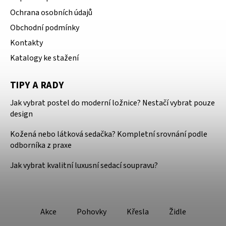
Ochrana osobních údajů
Obchodní podmínky
Kontakty
Katalogy ke stažení
TIPY A RADY
Jak vybrat postel do moderní ložnice? Nestačí vybrat pouze
design
Kožená nebo látková sedačka? Kompletní srovnání podle
odborníka z praxe
Jak vybrat kvalitní luxusní sedací soupravu?
Akce
Pohovky
Křesla
Židle