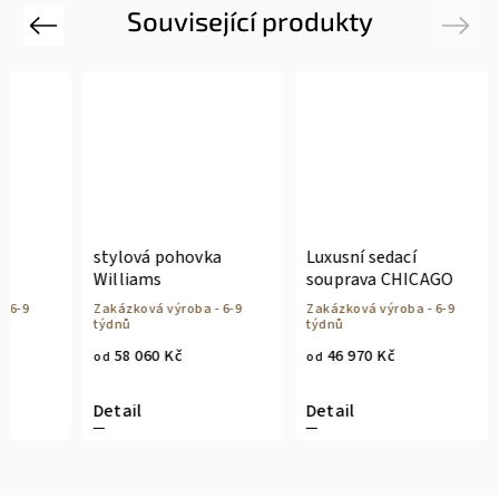
Související produkty
Previous
Next
stylová pohovka
Luxusní sedací
Williams
souprava CHICAGO
6-9
Zakázková výroba - 6-9
Zakázková výroba - 6-9
týdnů
týdnů
58 060 Kč
46 970 Kč
od
od
Detail
Detail