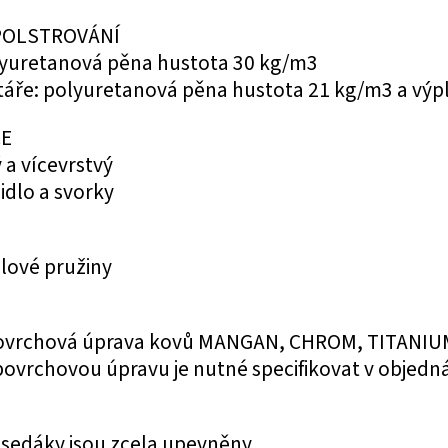
POLSTROVÁNÍ
lyuretanová pěna hustota 30 kg/m3
táře: polyuretanová pěna hustota 21 kg/m3 a výpl
E
 a vícevrstvý
idlo a svorky
lové pružiny
povrchová úprava kovů MANGAN, CHROM, TITANIU
ovrchovou úpravu je nutné specifikovat v objedn
 sedáky jsou zcela upevněny.