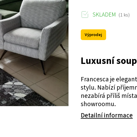
SKLADEM
(1 ks)
Výprodej
Luxusní sou
Francesca je elegan
stylu. Nabízí příje
nezabírá příliš míst
showroomu.
Detailní informace