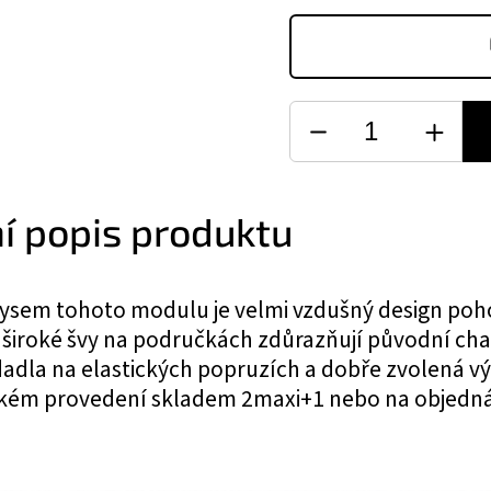
ní popis produktu
ysem tohoto modulu je velmi vzdušný design poho
, široké švy na područkách zdůrazňují původní ch
adla na elastických popruzích a dobře zvolená výp
ckém provedení skladem 2maxi+1 nebo na objednáv