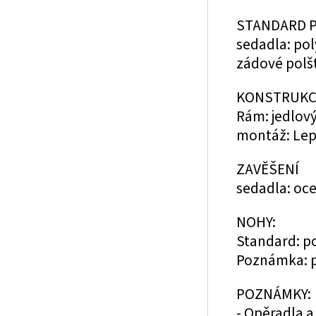
STANDARD 
sedadla: po
zádové polš
KONSTRUKC
Rám: jedlový
montáž: Lep
ZAVĚŠENÍ
sedadla: oce
NOHY:
Standard: 
Poznámka: p
POZNÁMKY:
- Opěradla a