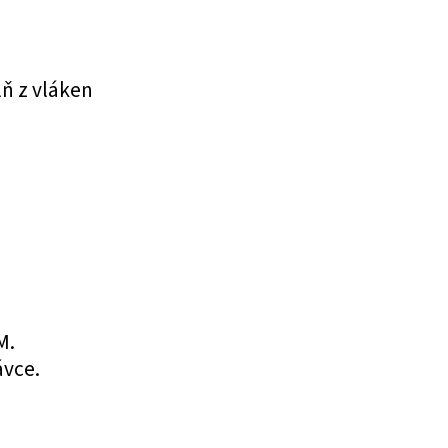
ň z vláken
M.
ávce.