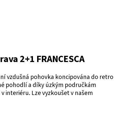
prava 2+1 FRANCESCA
tní vzdušná pohovka koncipována do retro
mné pohodlí a díky úzkým područkám
a v interiéru. Lze vyzkoušet v našem