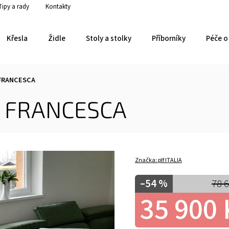
Tipy a rady
Kontakty
Křesla
Židle
Stoly a stolky
Příborníky
Péče o 
 FRANCESCA
1 FRANCESCA
Značka:
plf ITALIA
–54 %
78 
35 900 