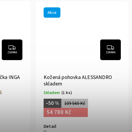
Akce
ZDARMA
ZDARMA
čka INGA
Kožená pohovka ALESSANDRO
skladem
ů
Skladem
(1 ks)
–50 %
109 560 Kč
54 780 Kč
Detail