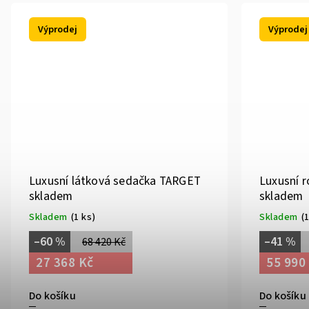
Výprodej
Výprodej
Luxusní látková sedačka TARGET
Luxusní 
skladem
skladem
Skladem
(1 ks)
Skladem
(
–60 %
–41 %
68 420 Kč
27 368 Kč
55 990
Do košíku
Do košíku