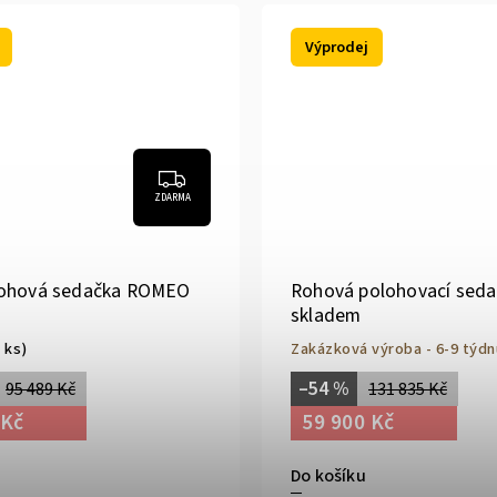
Výprodej
ZDARMA
rohová sedačka ROMEO
Rohová polohovací seda
skladem
1 ks)
Zakázková výroba - 6-9 týdn
–54 %
95 489 Kč
131 835 Kč
 Kč
59 900 Kč
Do košíku