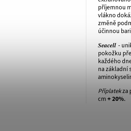
příjemnou m
vlákno dokáž
změně podmí
účinnou bari
Seacell
- uni
pokožku pře
každého dne 
na základní 
aminokyselin
Příplatek
za 
cm
+ 20%
.