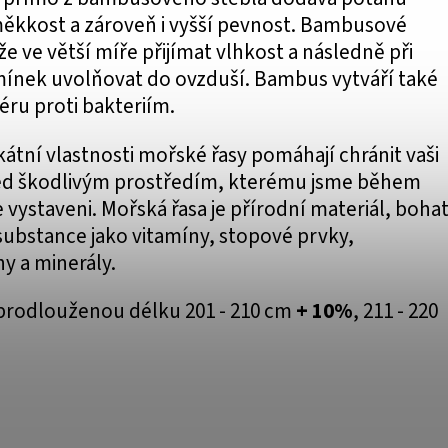
ěkkost a zároveň i vyšší pevnost. Bambusové
e ve větší míře přijímat vlhkost a následně při
nek uvolňovat do ovzduší. Bambus vytváří také
éru proti bakteriím.
kátní vlastnosti mořské řasy pomáhají chránit vaši
d škodlivým prostředím, kterému jsme během
vystaveni. Mořská řasa je přírodní materiál, boha
substance jako vitamíny, stopové prvky,
y a minerály.
prodlouženou délku 201 - 210 cm
+ 10%
, 211 - 220