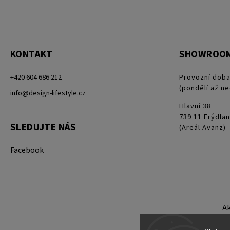
KONTAKT
SHOWROO
+420 604 686 212
Provozní doba
(pondělí až ne
info@design-lifestyle.cz
Hlavní 38
739 11 Frýdlan
SLEDUJTE NÁS
(Areál Avanz)
Facebook
A