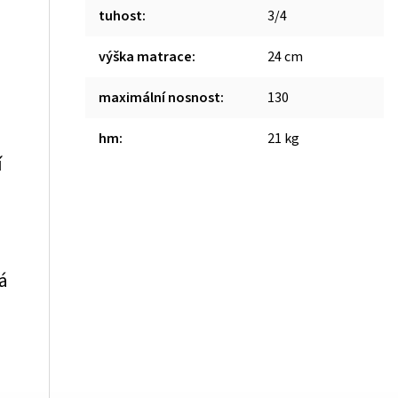
tuhost
:
3/4
výška matrace
:
24 cm
maximální nosnost
:
130
hm
:
21 kg
í
á