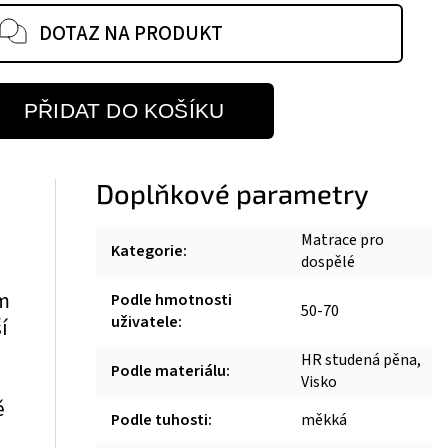
DOTAZ NA PRODUKT
PŘIDAT DO KOŠÍKU
Doplňkové parametry
Matrace pro
Kategorie
:
dospělé
em
Podle hmotnosti
50-70
uživatele
:
í
m
HR studená pěna,
Podle materiálu
:
Visko
ě
Podle tuhosti
:
měkká