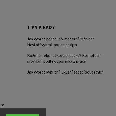
TIPY A RADY
Jak vybrat postel do moderní ložnice?
Nestačí vybrat pouze design
Kožená nebo látková sedačka? Kompletní
srovnání podle odborníka z praxe
Jak vybrat kvalitní luxusní sedací soupravu?
ce