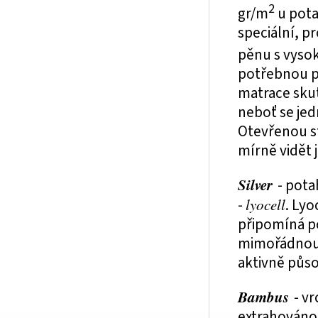
2
gr/m
u pot
speciální, p
pěnu s vyso
potřebnou p
matrace sku
neboť se jed
Otevřenou st
mírně vidět 
Silver
- pota
-
lyocell
. Lyo
připomíná po
mimořádnou a
aktivně půso
Bambus
- v
extrahováno