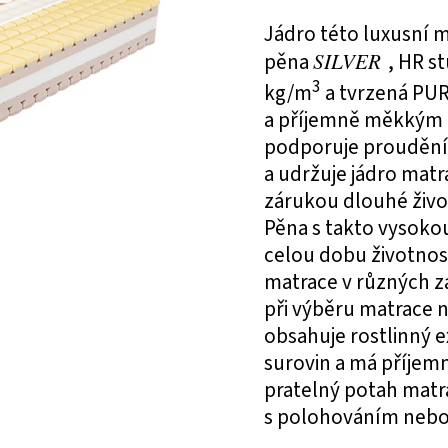
Jádro této luxusní m
pěna
SILVER
, HR s
3
kg/m
a tvrzená PU
a příjemně měkkým p
podporuje proudění 
a udržuje jádro matr
zárukou dlouhé živo
Pěna s takto vysoko
celou dobu životnost
matrace v různých z
při výběru matrace n
obsahuje rostlinný e
surovin a má příjemn
pratelný potah matr
s polohováním nebo