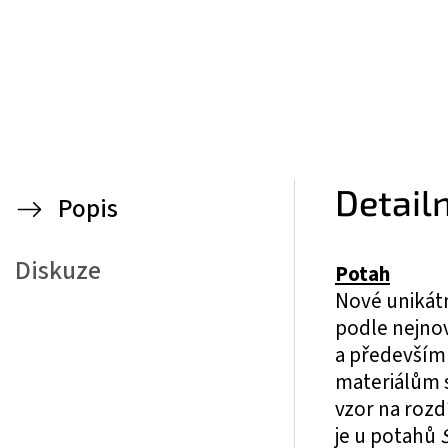
Detail
Popis
Diskuze
Potah
Nové unikát
podle nejnov
a především 
materiálům s
vzor na roz
je u potahů