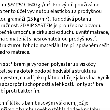
2
ahu
SEACELL
1600 gr/m
. Pro výplň používáme
ro tento účel vyvinutou elastickou a prodyšnou
3
kou gramáží (25 kg/m
). Ta dodává potahu
ružnost. 3D AIR SYSTEM je proužek na obvodu
tečně umocňuje cirkulaci vzduchu uvnitř matrace,
ná o materiál s nesrovnatelnou prodyšností.
rukturou tohoto materiálu lze při správném sešit
jádro matrace.
h s stříbrem je vyroben polyesteru a viskózy
cell se na dotek podobá hedvábí a struktura
lyester, chladí jako plátno a hřeje jako vlna. Vynik
bsorpční schopností a lehkostí. Ionty stříbra
bí proti bakteriím.
rchní látka s bambusovým vláknem, jež je
 přímo z bambusového stébla dodává potahu