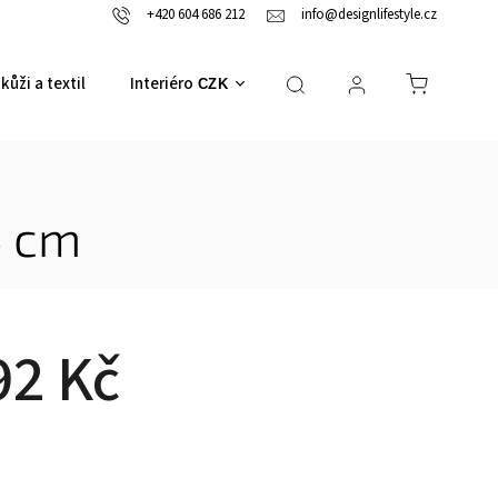
+420 604 686 212
info@designlifestyle.cz
kůži a textil
Interiérové doplňky
CZK
4 cm
92 Kč