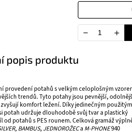
ní popis produktu
ní provedení potahů s velkým celoplošným vzor
ějších trendů. Tyto potahy jsou pevnější, odolnějš
zvyšují komfort ležení. Díky jedinečným použitý
i potah udržuje dlouhodobě svůj tvar a plastický
díl od potahů s PES rounem. Celková gramáž výpln
SILVER
,
BAMBUS
,
JEDNOROŽEC
a
M-PHONE
940