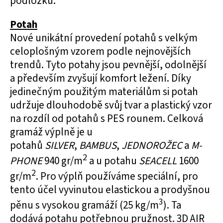
podložku.
Potah
Nové unikátní provedení potahů s velkým
celoplošným vzorem podle nejnovějších
trendů. Tyto potahy jsou pevnější, odolnější
a především zvyšují komfort ležení. Díky
jedinečným použitým materiálům si potah
udržuje dlouhodobě svůj tvar a plastický vzor
na rozdíl od potahů s PES rounem. Celková
gramáž výplně je u
potahů
SILVER
,
BAMBUS
,
JEDNOROŽEC
a
M-
2
PHONE
940 gr/m
a u potahu
SEACELL
1600
2
gr/m
. Pro výplň používáme speciální, pro
tento účel vyvinutou elastickou a prodyšnou
3
pěnu s vysokou gramáží (25 kg/m
). Ta
dodává potahu potřebnou pružnost. 3D AIR