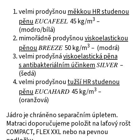
velmi prodyšnou
měkkou HR studenou
3
pěnu
EUCAFEEL
45 kg/m
–
(modro/bílá)
mimořádně prodyšnou
viskoelastickou
3
pěnou
BREEZE
50 kg/m
– (modrá)
velmi prodyšná
viskoelastická pěna
s antibakteriálním účinkem
SILVER
–
(šedá)
velmi prodyšnou
tužší HR studenou
3
pěnu
EUCAHARD
45 kg/m
–
(oranžová)
Jádro je chráněno separačním úpletem.
Matraci doporučujeme položit na laťový rošt
COMPACT, FLEX XXL nebo na pevnou