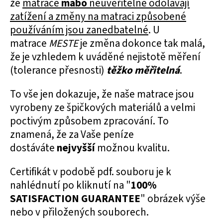
že
matrace
mabo
neuvěřitelně odolávají
zatížení a změny na matraci způsobené
používáním jsou zanedbatelné
. U
matrace
MESTE
je změna dokonce tak malá,
že je vzhledem k uváděné nejistotě měření
(tolerance přesnosti)
těžko měřitelná
.
To vše jen dokazuje, že naše matrace jsou
vyrobeny ze špičkových materiálů a velmi
poctivým způsobem zpracování. To
znamená, že za Vaše peníze
dostáváte
nejvyšší
možnou kvalitu.
Certifikát v podobě pdf. souboru je k
nahlédnutí po kliknutí na "
100%
SATISFACTION GUARANTEE
" obrázek výše
nebo v přiložených souborech.