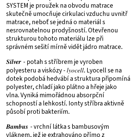
SYSTEM je proužek na obvodu matrace
skutečně umocňuje cirkulaci vzduchu uvnitř
matrace, neboť se jedná o materiál s
nesrovnatelnou prodyšností. Otevřenou
strukturou tohoto materiálu lze při
správném sešití mírně vidět jádro matrace.
Silver
- potah s stříbrem je vyroben
polyesteru a viskózy -
lyocell
. Lyocell se na
dotek podobá hedvábí a struktura připomíná
polyester, chladí jako plátno a hřeje jako
vlna. Vyniká mimořádnou absorpční
schopností a lehkostí. Ionty stříbra aktivně
působí proti bakteriím.
Bambus
- vrchní látka s bambusovým
vláknem, jež je extrahováno přímo z