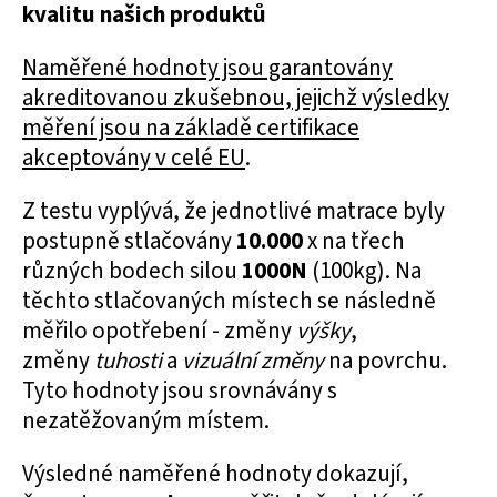
kvalitu našich produktů
Naměřené hodnoty jsou garantovány
akreditovanou zkušebnou, jejichž výsledky
měření jsou na základě certifikace
akceptovány v celé EU
.
Z testu vyplývá, že jednotlivé matrace byly
postupně stlačovány
10.000
x na třech
různých bodech silou
1000N
(100kg). Na
těchto stlačovaných místech se následně
měřilo opotřebení - změny
výšky
,
změny
tuhosti
a
vizuální změny
na povrchu.
Tyto hodnoty jsou srovnávány s
nezatěžovaným místem.
Výsledné naměřené hodnoty dokazují,