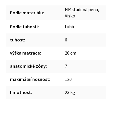
HR studená pěna,
Podle materiálu
:
Visko
Podle tuhosti
:
tuhá
tuhost
:
6
výška matrace
:
20 cm
anatomické zóny
:
7
maximální nosnost
:
120
hmotnost
:
23 kg