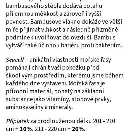
bambusového stébla dodává potahu
příjemnou měkkost a zároveň i vyšší
pevnost. Bambusové vlákno dokáže ve větší
míře přijímat vlhkost a následně při změně
podmínek uvolňovat do ovzduší. Bambus
vytváří také účinnou bariéru proti bakteriím.
Seacell
- unikátní vlastnosti mořské řasy
pomáhají chránit vaši pokožku před
škodlivým prostředím, kterému jsme během
každého dne vystaveni. Mořská řasa je
přírodní materiál, bohatý na základní
substance jako vitamíny, stopové prvky,
aminokyseliny a minerály.
Příplatek
za prodlouženou délku 201 - 210
cm
+ 10%
, 211 - 220 cm
+ 20%
.