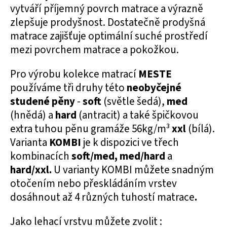
vytváří příjemný povrch matrace a výrazně
zlepšuje prodyšnost. Dostatečně prodyšná
matrace zajišťuje optimální suché prostředí
mezi povrchem matrace a pokožkou.
Pro výrobu kolekce matrací
MESTE
používáme tři druhy této
neobyčejné
studené pěny
-
soft
(světle šedá),
med
(hnědá) a
hard
(antracit) a také špičkovou
extra tuhou pěnu gramáže 56kg/m³
xxl
(bílá).
Varianta
KOMBI
je k dispozici ve třech
kombinacích
soft/med,
med/hard
a
hard/xxl.
U varianty KOMBI můžete snadným
otočením nebo přeskládáním vrstev
dosáhnout až 4 různých tuhostí matrace
.
Jako lehací vrstvu můžete zvolit :