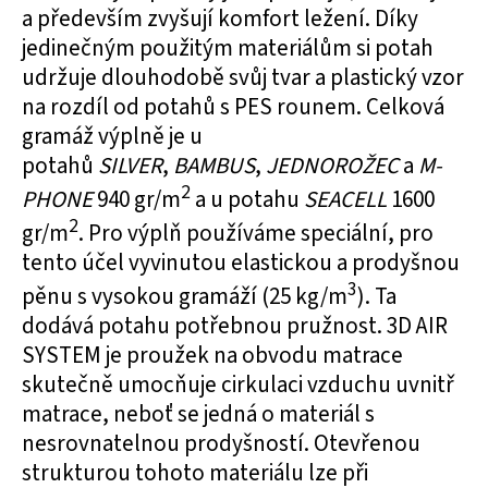
a především zvyšují komfort ležení. Díky
jedinečným použitým materiálům si potah
udržuje dlouhodobě svůj tvar a plastický vzor
na rozdíl od potahů s PES rounem. Celková
gramáž výplně je u
potahů
SILVER
,
BAMBUS
,
JEDNOROŽEC
a
M-
2
PHONE
940 gr/m
a u potahu
SEACELL
1600
2
gr/m
. Pro výplň používáme speciální, pro
tento účel vyvinutou elastickou a prodyšnou
3
pěnu s vysokou gramáží (25 kg/m
). Ta
dodává potahu potřebnou pružnost. 3D AIR
SYSTEM je proužek na obvodu matrace
skutečně umocňuje cirkulaci vzduchu uvnitř
matrace, neboť se jedná o materiál s
nesrovnatelnou prodyšností. Otevřenou
strukturou tohoto materiálu lze při