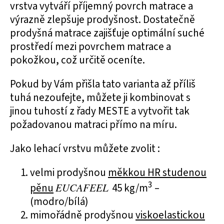
vrstva vytváří příjemný povrch matrace a
výrazně zlepšuje prodyšnost. Dostatečně
prodyšná matrace zajišťuje optimální suché
prostředí mezi povrchem matrace a
pokožkou, což určitě oceníte.
Pokud by Vám přišla tato varianta až příliš
tuhá nezoufejte, můžete ji kombinovat s
jinou tuhostí z řady MESTE a vytvořit tak
požadovanou matraci přímo na míru.
Jako lehací vrstvu můžete zvolit :
velmi prodyšnou
měkkou HR studenou
3
pěnu
EUCAFEEL
45 kg/m
–
(modro/bílá)
mimořádně prodyšnou
viskoelastickou