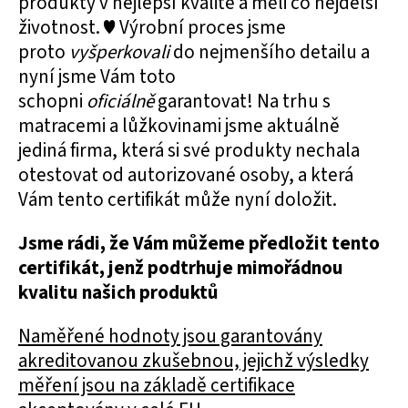
produkty v nejlepší kvalitě a měli co nejdelší
životnost. ♥ Výrobní proces jsme
proto
vyšperkovali
do nejmenšího detailu a
nyní jsme Vám toto
schopni
oficiálně
garantovat! Na trhu s
matracemi a lůžkovinami jsme aktuálně
jediná firma, která si své produkty nechala
otestovat od autorizované osoby, a která
Vám tento certifikát může nyní doložit.
Jsme rádi, že Vám můžeme předložit tento
certifikát, jenž podtrhuje mimořádnou
kvalitu našich produktů
Naměřené hodnoty jsou garantovány
akreditovanou zkušebnou, jejichž výsledky
měření jsou na základě certifikace