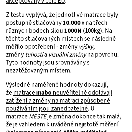
akceptovány v celé EU
.
Z testu vyplývá, že jednotlivé matrace byly
postupně stlačovány
10.000
x na třech
různých bodech silou
1000N
(100kg). Na
těchto stlačovaných místech se následně
měřilo opotřebení - změny
výšky
,
změny
tuhosti
a
vizuální změny
na povrchu.
Tyto hodnoty jsou srovnávány s
nezatěžovaným místem.
Výsledné naměřené hodnoty dokazují,
že
matrace
mabo
neuvěřitelně odolávají
zatížení a změny na matraci způsobené
používáním jsou zanedbatelné
. U
matrace
MESTE
je změna dokonce tak malá,
že je vzhledem k uváděné nejistotě měření