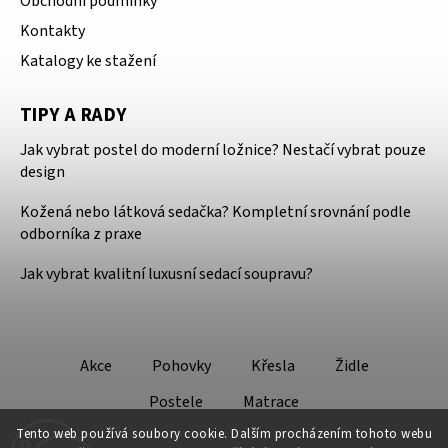
Obchodní podmínky
Kontakty
Katalogy ke stažení
TIPY A RADY
Jak vybrat postel do moderní ložnice? Nestačí vybrat pouze
design
Kožená nebo látková sedačka? Kompletní srovnání podle
odborníka z praxe
Jak vybrat kvalitní luxusní sedací soupravu?
Akce
Pohovky
Křesla
Židle
Postele
Matrace
Tento web používá soubory cookie. Dalším procházením tohoto webu