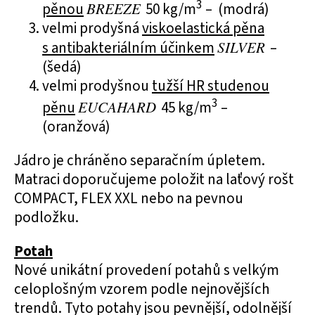
3
pěnou
BREEZE
50 kg/m
– (modrá)
velmi prodyšná
viskoelastická pěna
s antibakteriálním účinkem
SILVER
–
(šedá)
velmi prodyšnou
tužší HR studenou
3
pěnu
EUCAHARD
45 kg/m
–
(oranžová)
Jádro je chráněno separačním úpletem.
Matraci doporučujeme položit na laťový rošt
COMPACT, FLEX XXL nebo na pevnou
podložku.
Potah
Nové unikátní provedení potahů s velkým
celoplošným vzorem podle nejnovějších
trendů. Tyto potahy jsou pevnější, odolnější