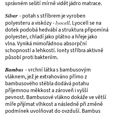
správném sešití mírně vidět jádro matrace.
Silver
- potah s stříbrem je vyroben
polyesteru a viskózy -
lyocell
. Lyocell se na
dotek podobá hedvábí a struktura připomíná
polyester, chladí jako plátno a hřeje jako
vlna. Vyniká mimořádnou absorpční
schopností a lehkostí. Ionty stříbra aktivně
působí proti bakteriím.
Bambus
- vrchní látka s bambusovým
vláknem, jež je extrahováno přímo z
bambusového stébla dodává potahu
příjemnou měkkost a zároveň i vyšší
pevnost. Bambusové vlákno dokáže ve větší
míře přijímat vlhkost a následně při změně
podmínek uvolňovat do ovzduší. Bambus