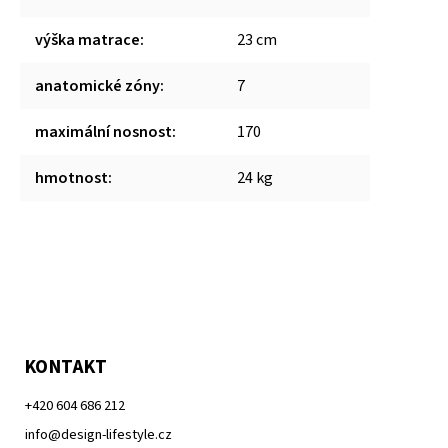
výška matrace
:
23 cm
anatomické zóny
:
7
maximální nosnost
:
170
hmotnost
:
24 kg
KONTAKT
+420 604 686 212
info@design-lifestyle.cz