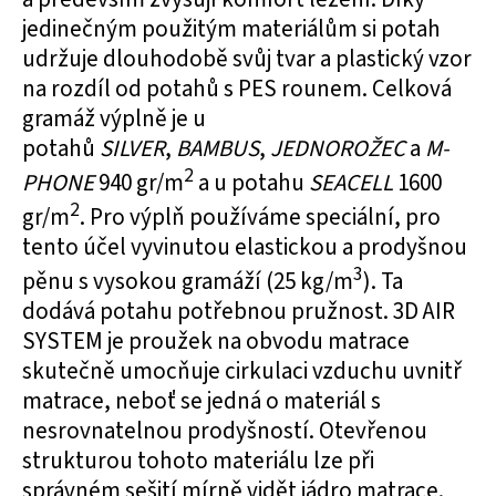
jedinečným použitým materiálům si potah
udržuje dlouhodobě svůj tvar a plastický vzor
na rozdíl od potahů s PES rounem. Celková
gramáž výplně je u
potahů
SILVER
,
BAMBUS
,
JEDNOROŽEC
a
M-
2
PHONE
940 gr/m
a u potahu
SEACELL
1600
2
gr/m
. Pro výplň používáme speciální, pro
tento účel vyvinutou elastickou a prodyšnou
3
pěnu s vysokou gramáží (25 kg/m
). Ta
dodává potahu potřebnou pružnost. 3D AIR
SYSTEM je proužek na obvodu matrace
skutečně umocňuje cirkulaci vzduchu uvnitř
matrace, neboť se jedná o materiál s
nesrovnatelnou prodyšností. Otevřenou
strukturou tohoto materiálu lze při
správném sešití mírně vidět jádro matrace.