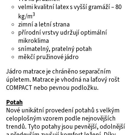
velmi kvalitní latex s vyšší gramáží – 80
3
kg/m
zimní a letní strana
přírodní vrstvy udržují optimální
mikroklima
snímatelný, pratelný potah
měkčí pružinové jádro
Jádro matrace je chráněno separačním
úpletem. Matrace je vhodná na laťový rošt
COMPACT nebo pevnou podložku.
Potah
Nové unikátní provedení potahů s velkým
celoplošným vzorem podle nejnovějších
trendů. Tyto potahy jsou pevnější, odolnější
a především zvyšují komfort ležení. Díky