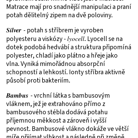
Matrace mají pro snadnější manipulaci a praní
potah dělitelný zipem na dvě poloviny.
Silver
- potah s stříbrem je vyroben
polyesteru a viskózy -
lyocell
. Lyocell se na
dotek podobá hedvábí a struktura připomíná
polyester, chladí jako plátno a hřeje jako
vlna. Vyniká mimořádnou absorpční
schopností a lehkostí. Ionty stříbra aktivně
působí proti bakteriím.
Bambus
- vrchní látka s bambusovým
vláknem, jež je extrahováno přímo z
bambusového stébla dodává potahu
příjemnou měkkost a zároveň i vyšší
pevnost. Bambusové vlákno dokáže ve větší
míře přijímat vlhkost a následně při změně