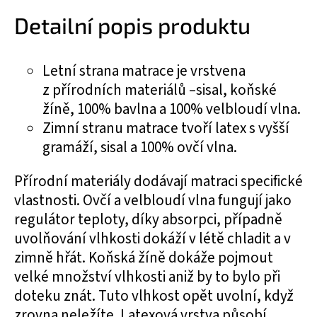
Detailní popis produktu
Letní strana matrace je vrstvena
z přírodních materiálů –sisal, koňské
žíně, 100% bavlna a 100% velbloudí vlna.
Zimní stranu matrace tvoří latex s vyšší
gramáží, sisal a 100% ovčí vlna.
Přírodní materiály dodávají matraci specifické
vlastnosti. Ovčí a velbloudí vlna fungují jako
regulátor teploty, díky absorpci, případně
uvolňování vlhkosti dokáží v létě chladit a v
zimně hřát. Koňská žíně dokáže pojmout
velké množství vlhkosti aniž by to bylo při
doteku znát. Tuto vlhkost opět uvolní, když
zrovna neležíte. Latexová vrstva působí