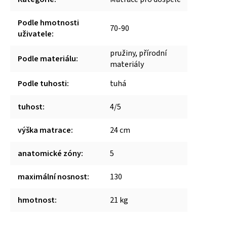
Podle hmotnosti
70-90
uživatele
:
pružiny, přírodní
Podle materiálu
:
materiály
Podle tuhosti
:
tuhá
tuhost
:
4/5
výška matrace
:
24 cm
anatomické zóny
:
5
maximální nosnost
:
130
hmotnost
:
21 kg