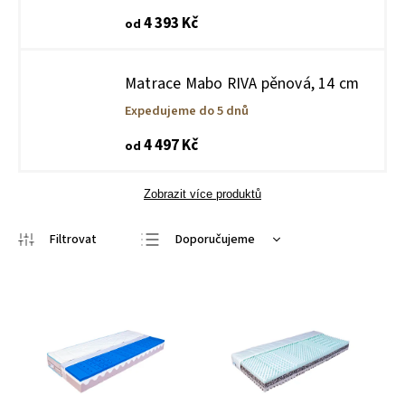
4 393 Kč
od
Matrace Mabo RIVA pěnová, 14 cm
Expedujeme do 5 dnů
4 497 Kč
od
Zobrazit více produktů
Doporučujeme
Nejlevnější
Nejdražší
Nejprodávanější
Abecedně