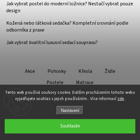
Jak vybrat postel do moderní ložnice? Nestačí vybrat pouze
design
Kožená nebo látková sedačka? Kompletní srovnání podle
odborníka z praxe
Jak vybrat kvalitní luxusní sedací soupravu?
Akce
Pohovky
Křesla
Židle
Postele
Matrace
Tento web používá soubory cookie. Dalším procházením tohoto webu
vyjadřujete souhlas s jejich používáním.. Více informací
zde
.
Nastavení
Copyright 2026
Design - Lifestyle
. Všechna práva vyhrazena.
Souhlasím
Grafický návrh vytvořil a nakódoval
Shoptak.cz